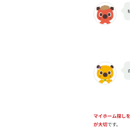
マイホーム探し
が大切
です。