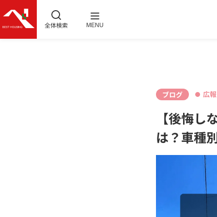
全体検索
MENU
広報
ブログ
【後悔し
は？車種