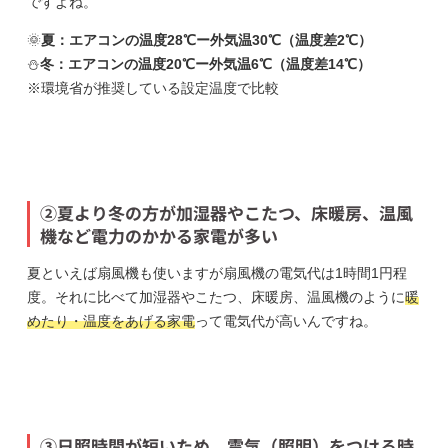
ですよね。
🌞
夏：エアコンの温度28℃ー外気温30℃（温度差2℃）
⛄
冬：エアコンの温度20℃ー外気温6℃（温度差14℃）
※環境省が推奨している設定温度で比較
②夏より冬の方が加湿器やこたつ、床暖房、温風
機など電力のかかる家電が多い
夏といえば扇風機も使いますが扇風機の電気代は1時間1円程
度。それに比べて加湿器やこたつ、床暖房、温風機のように
暖
めたり・温度をあげる家電
って電気代が高いんですね。
③日照時間が短いため、電気（照明）をつける時