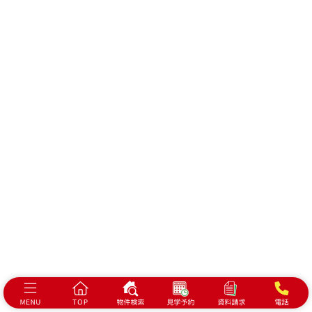
新着情報
新築一戸建てを探す
土地を探す
YouTube内覧動画
建築実例
お客様の声
当社の住まいづくり
地盤保証・液状化保証