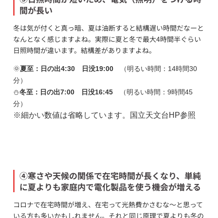
間が長い
冬は気が付くと真っ暗、夏は油断すると結構遅い時間だなーと
なんとなく感じますよね。実際に夏と冬で最大4時間半ぐらい
日照時間が違います。結構差がありますよね。
🌞
夏至：日の出4:30 日没19:00
（明るい時間：14時間30
分）
⛄
冬至：日の出7:00 日没16:45
（明るい時間：9時間45
分）
※細かい数値は省略しています。国立天文台HP参照
④寒さや天候の関係で在宅時間が長くなり、単純
に夏よりも家庭内で電化製品を使う機会が増える
コロナで在宅時間が増え、在宅って光熱費かさむな～と思って
いる方も多いかもしれません。それと同じ原理で夏よりも冬の