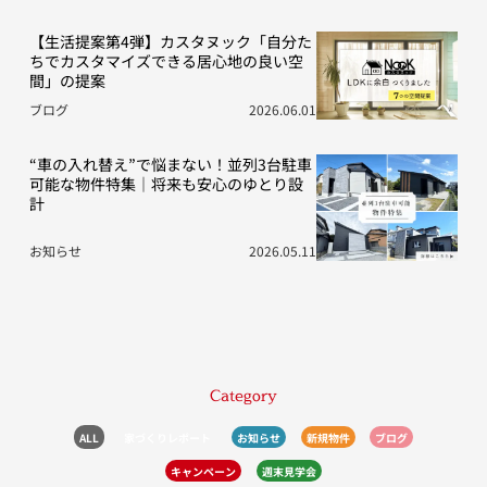
【生活提案第4弾】カスタヌック「自分た
ちでカスタマイズできる居心地の良い空
間」の提案
ブログ
2026.06.01
“車の入れ替え”で悩まない！並列3台駐車
可能な物件特集｜将来も安心のゆとり設
計
お知らせ
2026.05.11
Category
ALL
家づくりレポート
お知らせ
新規物件
ブログ
キャンペーン
週末見学会