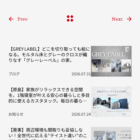
Prev
Next
【GREY LABEL】どこを切り取っても絵に
なる。モルタル床とグレーのクロスが織
りなす「グレーレーベル」の家。
ブログ
2026.07.31
【原島】家族がリラックスできる空間
を。1階寝室が叶える安心の暮らしと多目
的に使えるカスタヌック。毎日の暮らし
を豊かにする“こだわり”の2棟をご紹介！
お知らせ
2026.07.24
【葵東】周辺環境も間取りも妥協しな
い！全世代に応える“テイスト違い”のこ