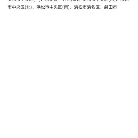
市中央区(北)、浜松市中央区(南)、浜松市浜名区、磐田市
トップ
新着情報
新築一戸建てを探す
土地を探す
YouTube内覧動画
建築実例