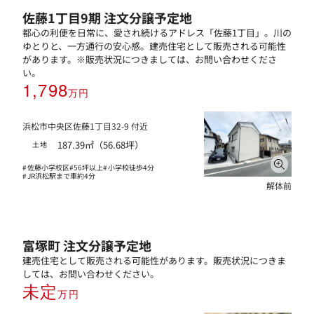
佐藤1丁目9期 注文分譲予定地
都心の利便を日常に、愛され続けるアドレス「佐藤1丁目」。川の
ゆとりと、一方通行の安心感。建売住宅として販売される可能性
があります。※販売状況につきましては、お問い合わせくださ
い。
1,798
万円
浜松市中央区佐藤1丁目32-9 付近
187.39㎡（56.68坪）
土地
佐藤小学校区
56坪以上
小学校徒歩4分
JR浜松駅まで車約4分
解体前
富塚町 注文分譲予定地
建売住宅として販売される可能性があります。販売状況につきま
しては、お問い合わせください。
未定
万円