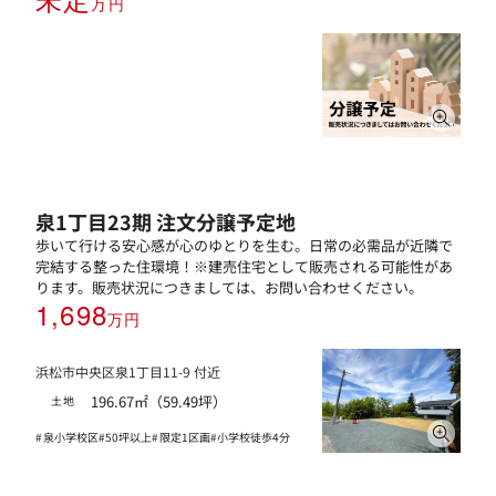
万円
泉1丁目23期 注文分譲予定地
歩いて行ける安心感が心のゆとりを生む。日常の必需品が近隣で
完結する整った住環境！※建売住宅として販売される可能性があ
ります。販売状況につきましては、お問い合わせください。
1,698
万円
浜松市中央区泉1丁目11-9 付近
196.67㎡（59.49坪）
土地
泉小学校区
50坪以上
限定1区画
小学校徒歩4分