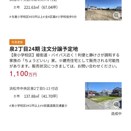
221.63㎡（67.04坪）
土地
与進小学校区
65坪以上
全4区画
小学校徒歩9分
写真更新
泉2丁目24期 注文分譲予定地
【泉小学校区】姫街道・バイパス近く！利便と静けさが調和する
家族の「ちょうどいい」家。※建売住宅として販売される可能性
があります。販売状況につきましては、お問い合わせください。
1,100
万円
浜松市中央区泉2丁目5-13 付近
137.88㎡（41.70坪）
土地
泉小学校区
41坪以上
前面道路交通量少
造成中