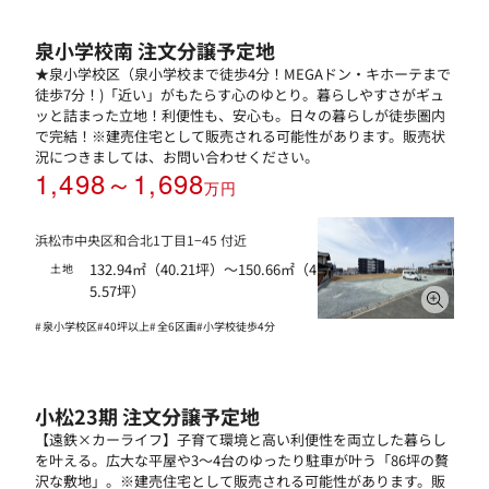
泉小学校南 注文分譲予定地
★泉小学校区（泉小学校まで徒歩4分！MEGAドン・キホーテまで
徒歩7分！)「近い」がもたらす心のゆとり。暮らしやすさがギュ
ッと詰まった立地！利便性も、安心も。日々の暮らしが徒歩圏内
で完結！※建売住宅として販売される可能性があります。販売状
況につきましては、お問い合わせください。
1,498～1,698
万円
浜松市中央区和合北1丁目1−45 付近
132.94㎡（40.21坪）～150.66㎡（4
土地
5.57坪）
泉小学校区
40坪以上
全6区画
小学校徒歩4分
小松23期 注文分譲予定地
【遠鉄×カーライフ】子育て環境と高い利便性を両立した暮らし
を叶える。広大な平屋や3〜4台のゆったり駐車が叶う「86坪の贅
沢な敷地」。※建売住宅として販売される可能性があります。販