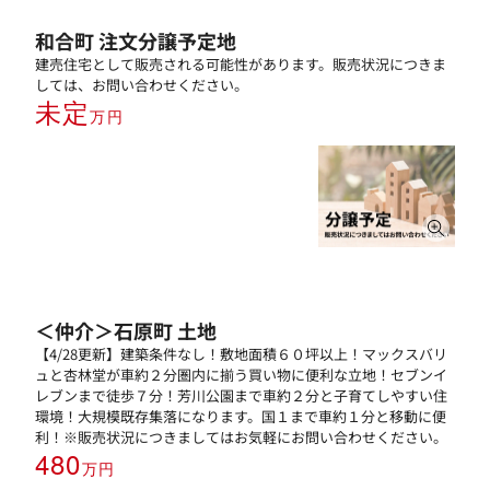
和合町 注文分譲予定地
建売住宅として販売される可能性があります。販売状況につきま
しては、お問い合わせください。
未定
万円
＜仲介＞石原町 土地
【4/28更新】建築条件なし！敷地面積６０坪以上！マックスバリ
ュと杏林堂が車約２分圏内に揃う買い物に便利な立地！セブンイ
レブンまで徒歩７分！芳川公園まで車約２分と子育てしやすい住
環境！大規模既存集落になります。国１まで車約１分と移動に便
利！※販売状況につきましてはお気軽にお問い合わせください。
480
万円