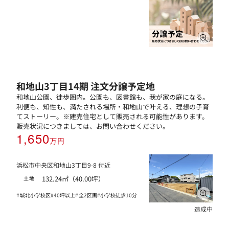
和地山3丁目14期 注文分譲予定地
和地山公園、徒歩圏内。公園も、図書館も、我が家の庭になる。
利便も、知性も、満たされる場所・和地山で叶える、理想の子育
てストーリー。※建売住宅として販売される可能性があります。
販売状況につきましては、お問い合わせください。
1,650
万円
浜松市中央区和地山3丁目9-8 付近
132.24㎡（40.00坪）
土地
城北小学校区
40坪以上
全2区画
小学校徒歩10分
造成中