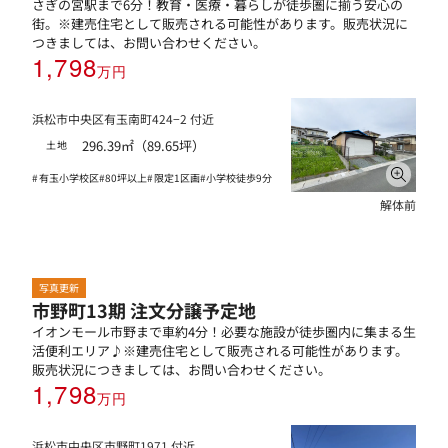
さぎの宮駅まで6分！教育・医療・暮らしが徒歩圏に揃う安心の
街。※建売住宅として販売される可能性があります。販売状況に
つきましては、お問い合わせください。
1,798
万円
浜松市中央区有玉南町424−2 付近
296.39㎡（89.65坪）
土地
有玉小学校区
80坪以上
限定1区画
小学校徒歩9分
解体前
写真更新
市野町13期 注文分譲予定地
イオンモール市野まで車約4分！必要な施設が徒歩圏内に集まる生
活便利エリア♪※建売住宅として販売される可能性があります。
販売状況につきましては、お問い合わせください。
1,798
万円
浜松市中央区市野町1971 付近