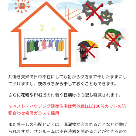
共働き夫婦で日中不在にしても朝から夕方まで干したままにし
ておけますし、
夜のうちから干しておくことも
できます。
さらに
花粉やPM2.5
の付着や
日焼け
の心配も軽減されます。
※ベスト・ハウジング建売住宅は
紫外線ほぼ100％カットの防
犯合わせ複層ガラスを採用
また外干しの心配といえば、洗濯物が盗まれることなどが挙げ
られますが、サンルームは不在時窓を閉めることができるので