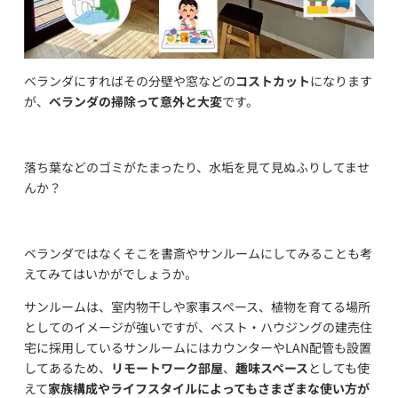
ベランダにすればその分壁や窓などの
コストカット
になります
が、
ベランダの掃除って意外と大変
です。
落ち葉などのゴミがたまったり、水垢を見て見ぬふりしてませ
んか？
ベランダではなくそこを書斎やサンルームにしてみることも考
えてみてはいかがでしょうか。
サンルームは、室内物干しや家事スペース、植物を育てる場所
としてのイメージが強いですが、ベスト・ハウジングの建売住
宅に採用しているサンルームにはカウンターやLAN配管も設置
してあるため、
リモートワーク部屋
、
趣味スペース
としても使
えて
家族構成やライフスタイルによってもさまざまな使い方が