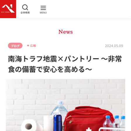
全体検索
MENU
News
2024.05.09
広報
ブログ
南海トラフ地震×パントリー ～非常
食の備蓄で安心を高める～