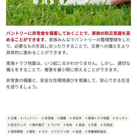
パントリーに非常食を備蓄しておくことで、家族の防災意識を高
めることができます
。家族みんなでパントリーの整理整頓をした
り、必要なものを話し合ったりすることで、災害への備えをより
具体的に進めることができます。
南海トラフ地震は、いつ起こるかわかりません。しかし、適切な
備えをすることで、被害を最小限に抑えることができます。
非常食の備蓄と、安全な住環境選びを意識して、安心できる生活
を送りましょう。
災害
パントリー
非常食
備蓄
浜松市
南海トラフ地震
キッチン
防災グッズ
懐中電灯
ラジオ
毛布
食品
災害
日用品
賞味期限
電気
ガス
アルファ米
缶詰
栄養補助食品