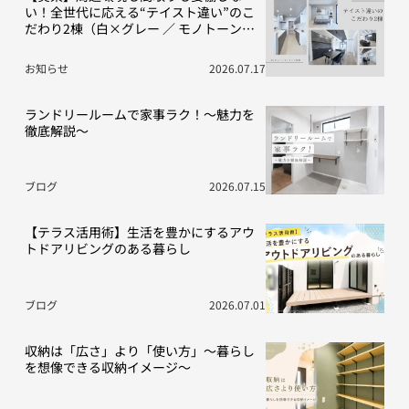
い！全世代に応える“テイスト違い”のこ
だわり2棟（白×グレー ／ モノトーン空
間）
お知らせ
2026.07.17
ランドリールームで家事ラク！～魅力を
徹底解説～
ブログ
2026.07.15
【テラス活用術】生活を豊かにするアウ
トドアリビングのある暮らし
ブログ
2026.07.01
収納は「広さ」より「使い方」～暮らし
を想像できる収納イメージ～