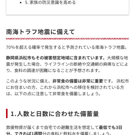
5. 家族の防災意識を高める
南海トラフ地震に備えて
70％を超える確率で発生すると予測されている南海トラフ地震。
静岡県浜松市もその被害想定地域に含まれています。
大規模な地
震が発生した場合、ライフラインの断絶や交通網の麻痺などによ
り、食料の調達が困難になることが予想されます。
このような状況に備え、
非常食の備蓄は非常に重要
です。 浜松市
にお住まいの方、これから浜松市への移住を検討されている方
は、以下の点に注意して非常食を備蓄しましょう。
1.人数と日数に合わせた備蓄量
救援物資が届くまで自宅での避難生活を想定して
最低でも3日
分、できれば1週間
分の食料と飲料水を備蓄しましょう。