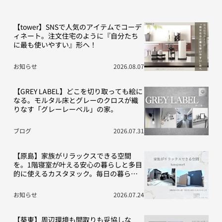
【tower】SNSで人気のアイテムでコーデ
ィネート。注文住宅のように『自分たち
に最も使いやすい』形へ！
お知らせ
2026.08.07
【GREY LABEL】どこを切り取っても絵に
なる。モルタル床とグレーのクロスが織
りなす「グレーレーベル」の家。
ブログ
2026.07.31
【原島】家族がリラックスできる空間
を。1階寝室が叶える安心の暮らしと多目
的に使えるカスタヌック。毎日の暮らし
を豊かにする“こだわり”の2棟をご紹介！
お知らせ
2026.07.24
【葵東】周辺環境も間取りも妥協しな