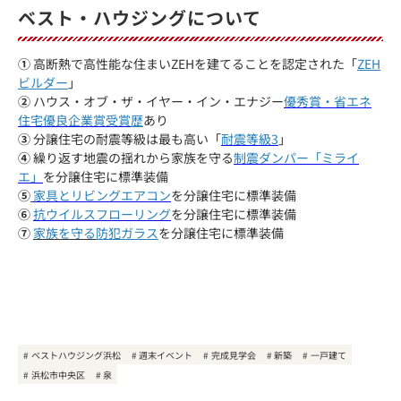
ベスト・ハウジングについて
①
高断熱で高性能な住まいZEHを建てることを認定された「
ZEH
ビルダー
」
②
ハウス・オブ・ザ・イヤー・イン・エナジー
優秀賞・省エネ
住宅優良企業賞受賞
歴
あり
③
分譲住宅の耐震等級は最も高い「
耐震等級3
」
④
繰り返す地震の揺れから家族を守る
制震ダンパー「ミライ
エ」
を分譲住宅に標準装備
⑤
家具とリビングエアコン
を分譲住宅に標準装備
⑥
抗ウイルスフローリング
を分譲住宅に標準装備
⑦
家族を守る
防犯ガラス
を分譲住宅に標準装備
ベストハウジング浜松
週末イベント
完成見学会
新築
一戸建て
浜松市中央区
泉