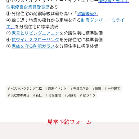
②
ハウス・オブ・ザ・イヤー・イン・エナジー
優秀賞・省エネ
住宅優良企業賞受賞
歴
あり
③
分譲住宅の耐震等級は最も高い「
耐震等級3
」
④
繰り返す地震の揺れから家族を守る
制震ダンパー「ミライ
エ」
を分譲住宅に標準装備
⑤
家具とリビングエアコン
を分譲住宅に標準装備
⑥
抗ウイルスフローリング
を分譲住宅に標準装備
⑦
家族を守る
防犯ガラス
を分譲住宅に標準装備
ベストハウジング浜松
週末イベント
完成見学会
新築
一戸建て
浜松市中央区
萩丘
分譲住宅
分譲地
家づくり
見学予約フォーム