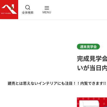
全体検索
MENU
週末見学会
完成見学
いが当日
建売とは思えないインテリアにも注目
！！内覧できます!!