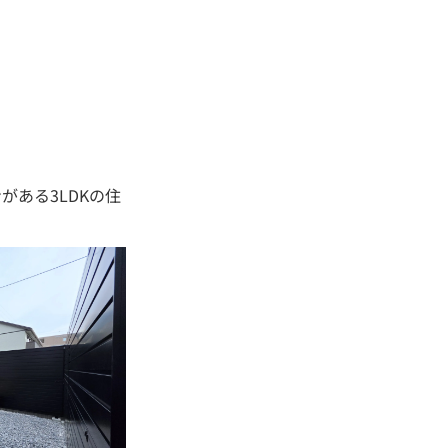
ある3LDKの住