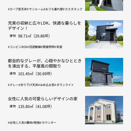
カーブ型天井
サンルーム
おうち垂れ壁
カスタヌック
充実の収納と広々LDK、快適な暮らしを
デザイン！
98.71㎡（29.86坪）
建物
コンビニBOX
回遊動線
間接照明
和室
都会的なグレーが、心穏やかなひととき
を演出する、平屋風の間取り
101.45㎡（30.69坪）
建物
グレー
折り下げ天井
はめ込み窓
ダウンライト
女性に人気の可愛らしいデザインの家
135.80㎡（41.08坪）
建物
女性に人気
趣味
勉強
カウンター