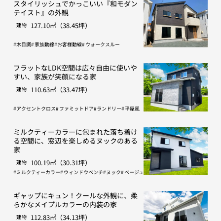
スタイリッシュでかっこいい『和モダン
テイスト』の外観
127.10㎡（38.45坪）
建物
木目調
家族動線
お客様動線
ウォークスルー
フラットなLDK空間は広々自由に使いや
すい、家族が笑顔になる家
110.63㎡（33.47坪）
建物
アクセントクロス
ファミットドア
ランドリー
平屋風
ミルクティーカラーに包まれた落ち着け
る空間に、窓辺を楽しめるヌックのある
家
100.19㎡（30.31坪）
建物
ミルクティーカラー
ウィンドウベンチ
ヌック
ベージュ
ギャップにキュン！クールな外観に、柔
らかなメイプルカラーの内装の家
112.83㎡（34.13坪）
建物