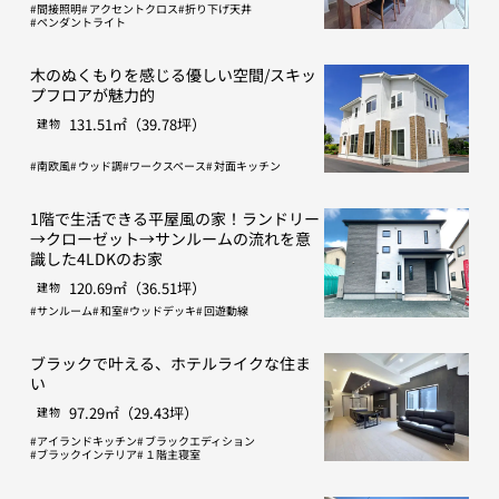
間接照明
アクセントクロス
折り下げ天井
ペンダントライト
木のぬくもりを感じる優しい空間/スキッ
プフロアが魅力的
131.51㎡（39.78坪）
建物
南欧風
ウッド調
ワークスペース
対面キッチン
1階で生活できる平屋風の家！ランドリー
→クローゼット→サンルームの流れを意
識した4LDKのお家
120.69㎡（36.51坪）
建物
サンルーム
和室
ウッドデッキ
回遊動線
ブラックで叶える、ホテルライクな住ま
い
97.29㎡（29.43坪）
建物
アイランドキッチン
ブラックエディション
ブラックインテリア
１階主寝室