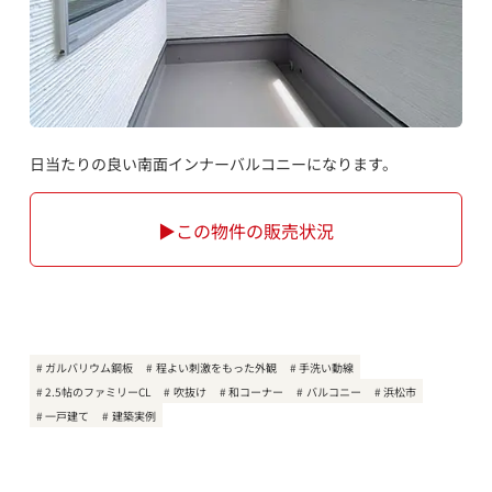
日当たりの良い南面インナーバルコニーになります。
▶この物件の販売状況
ガルバリウム鋼板
程よい刺激をもった外観
手洗い動線
2.5帖のファミリーCL
吹抜け
和コーナー
バルコニー
浜松市
一戸建て
建築実例