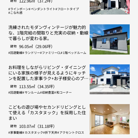
122.96㎡（37.2坪）
建物
ラインボーン
ペンダントライト
フロートタイプ
こなれ感
洗練されたモダンヴィンテージが魅力的
な、1階完結の間取りと充実の収納・動線
で暮らしが変わる家。
96.05㎡（29.06坪）
建物
回遊動線
ランドリー
ファミリーCL
1階ベッドルーム
お料理をしながらリビング・ダイニング
にいる家族の様子が見えるようにキッチ
ンを配置した家事ラク+お子様安心のプラ
ン
113.55㎡（34.35坪）
建物
回遊動線
サンルーム
収納豊富
和コーナー
こどもの遊び場やセカンドリビングとし
て使える「カスタヌック」を採用した住
まい
103.07㎡（31.18坪）
建物
家事動線
カスタヌック
折下天井
アクセントクロス