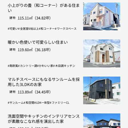
小上がりの畳（和コーナー）がある住ま
い
115.11㎡（34.82坪）
建物
可愛い
全居室6帖以上
和コーナー
ワークスペース
暖かい色使いで可愛らしい住まい
119.60㎡（36.18坪）
建物
南欧風
カントリー調
かわいい家
木目調キッチン
マルチスペースにもなるサンルームを採
用した3LDKのお家
113.89㎡（34.45坪）
建物
サンルーム
和空間
LDK一体型
ファミリーCL
洗面空間やキッチンのインテリアセンス
が素敵なこなれ感を演出した家