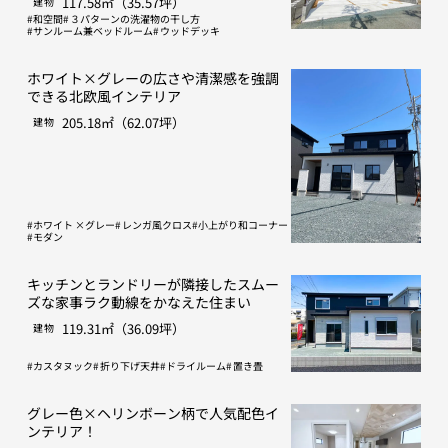
117.58㎡（35.57坪）
建物
和空間
３パターンの洗濯物の干し方
サンルーム兼ベッドルーム
ウッドデッキ
ホワイト×グレーの広さや清潔感を強調
できる北欧風インテリア
205.18㎡（62.07坪）
建物
ホワイト ×グレー
レンガ風クロス
小上がり和コーナー
モダン
キッチンとランドリーが隣接したスムー
ズな家事ラク動線をかなえた住まい
119.31㎡（36.09坪）
建物
カスタヌック
折り下げ天井
ドライルーム
置き畳
グレー色×ヘリンボーン柄で人気配色イ
ンテリア！