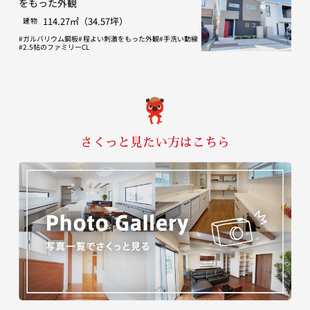
をもった外観
114.27㎡（34.57坪）
建物
ガルバリウム鋼板
程よい刺激をもった外観
手洗い動線
2.5帖のファミリーCL
さくっと見たい方はこちら