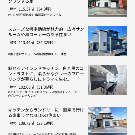
クワクする家
115.37㎡（34.9坪）
建物
4LDK
回遊動線
1階洋室
サンルーム
スムーズな帰宅動線が魅力的！広々サン
ルームや和コーナーのある住まい
113.44㎡（34.32坪）
建物
置き畳
サンルーム
回遊動線
LDK一体型
魅せるアイランドキッチン。白と黒のコ
ントラストに、柔らかなグレーのフロー
リングが暮らしにドラマを生む。
102.68㎡（31.06坪）
建物
アイランドキッチン
タッチレス水栓
モノトーン
グレーフローリング
キッチンからランドリーに一直線で行け
る家事ラクな3LDKの住まい！
109.72㎡（33.19坪）
建物
外構付き
サンルーム
カスタヌック
手洗い動線