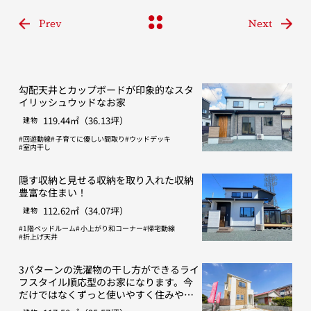
Prev
Next
勾配天井とカップボードが印象的なスタ
イリッシュウッドなお家
119.44㎡（36.13坪）
建物
回遊動線
子育てに優しい間取り
ウッドデッキ
室内干し
隠す収納と見せる収納を取り入れた収納
豊富な住まい！
112.62㎡（34.07坪）
建物
1階ベッドルーム
小上がり和コーナー
帰宅動線
折上げ天井
3パターンの洗濯物の干し方ができるライ
フスタイル順応型のお家になります。今
だけではなくずっと使いやすく住みやす
い間取りを目指しました。