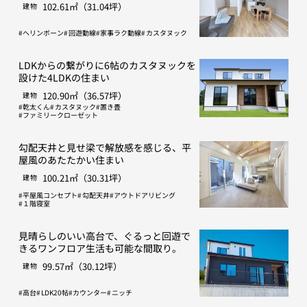
102.61㎡（31.04坪）
建物
ヘリンボーン
回遊動線
家事ラク動線
カスタヌック
LDKからの繋がりに6帖のカスタヌックを
設けた4LDKの住まい
120.90㎡（36.57坪）
建物
乾太くん
カスタヌック
置き畳
ファミリークローゼット
勾配天井と見せ梁で解放感を感じる、平
屋風のあたたかい住まい
100.21㎡（30.31坪）
建物
平屋風コンセプト
勾配天井
アウトドアリビング
１階寝室
見晴らしのいい高台で、ぐるっと回遊で
きるワンフロア生活も可能な間取り。
99.57㎡（30.12坪）
建物
高台
LDK20帖
カウンター
ニッチ