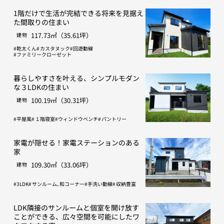
1階だけで生活が完結できる将来を見据え
た間取りの住まい
117.73㎡（35.61坪）
建物
乾太くん
カスタヌック
回遊動線
ファミリークローゼット
暮らしやすさを叶える、シンプルモダン
な３LDKの住まい
100.19㎡（30.31坪）
建物
平屋風
１階寝室
ウィンドウベンチ
パントリー
家電が隠せる！家電ステーションのある
家
109.30㎡（33.06坪）
建物
3LDK
サンルーム､和コーナー
手洗い動線
収納豊富
LDK隣接のサンルームと個室を開け放す
ことができる、広々空間を可能にしたワ