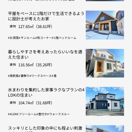
平屋をベースに1階だけで生活できるよう
に設計士が考えたお家
127.65㎡（38.61坪）
建物
お洒落
サンルーム
和コーナー
1階ベッドルーム
暮らしやすさを考えあったらいいなを適
えた住まい
116.56㎡（35.26坪）
建物
南欧風
妻飾り
ワークスペース
畳
水まわりを集約した家事ラクなプランの4
LDKの住まい
104.74㎡（31.68坪）
建物
4LDK
フリールーム
畳付き
ウォークスルー
スッキリとした印象の中にも程よい刺激