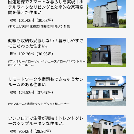
回遊動線でスマートな暮らしを実現｜ホ
テルライクなリビングと効率的な家事空
間を備えた住まい
101.42㎡（30.68坪）
建物
折り上げ天井
化粧梁
間接照明
モダン外観
動線も収納も妥協しない！暮らしやすさ
にこだわった住まい。
102.26㎡（30.93坪）
建物
ファミリークローゼット
シューズクローク
パントリー
ランドリールーム
リモートワークや宿題もできちゃうサン
ルームのある住まい
124.52㎡（37.67坪）
建物
サンルーム
書斎
ウッドデッキ
和コーナー
ワンフロアで生活が完結！トレンドグレ
ーのシンプルモダンな住まい。
95.42㎡（28.86坪）
建物