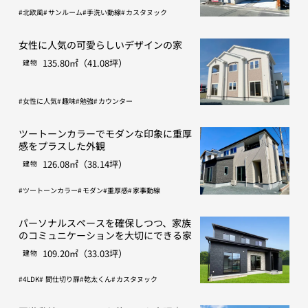
北欧風
サンルーム
手洗い動線
カスタヌック
女性に人気の可愛らしいデザインの家
135.80㎡（41.08坪）
建物
女性に人気
趣味
勉強
カウンター
ツートーンカラーでモダンな印象に重厚
感をプラスした外観
126.08㎡（38.14坪）
建物
ツートーンカラー
モダン
重厚感
家事動線
パーソナルスペースを確保しつつ、家族
のコミュニケーションを大切にできる家
109.20㎡（33.03坪）
建物
4LDK
間仕切り扉
乾太くん
カスタヌック