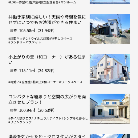
LDK一体型
1階洋室
独立型洗面台
サンルーム
共働き家族に嬉しい！天候や時間を気に
せずにいつでもお洗濯ができる住まい
105.58㎡（31.94坪）
建物
対面キッチン
ウイルス対策
物干しスペース
ランドリーバスケット
小上がりの畳（和コーナー）がある住ま
い
115.11㎡（34.82坪）
建物
可愛い
全居室6帖以上
和コーナー
ワークスペース
コンパクトな纏まりと空間の広がりを両
立させたプラン！
100.94㎡（30.53坪）
建物
タイル調クロス
ナチュラルテイスト
シンプルな暮らし
リビングソファ
濃淡を効かせた色・クロス使いがスタイ