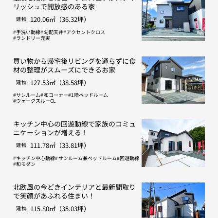
リッシュで開放感のある家
120.06㎡（36.32坪）
建物
手洗い動線
勾配天井
アクセントクロス
ランドリー充実
買い物から帰宅後リビングを通らずに食
材の整理がスムーズにできるお家
127.53㎡（38.58坪）
建物
サンルーム
和コーナー
1階ベッドルーム
ウォークスルーCL
キッチン中心の回遊動線で家族のコミュ
ニケーションが増える！
111.78㎡（33.81坪）
建物
キッチン中心動線
サンルーム兼ベッドルーム
回遊動線
和モダン
北欧風の今どきインテリアと最新間取り
で笑顔があふれる住まい！
115.80㎡（35.03坪）
建物