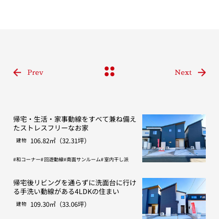
Prev
Next
帰宅・生活・家事動線をすべて兼ね備え
たストレスフリーなお家
106.82㎡（32.31坪）
建物
和コーナー
回遊動線
南面サンルーム
室内干し派
帰宅後リビングを通らずに洗面台に行け
る手洗い動線がある4LDKの住まい
109.30㎡（33.06坪）
建物