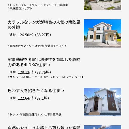
トレンドグレー
グレーインテリア
１階寝室
平屋風コンセプト
カラフルなレンガが特徴の人気の南欧風
の外観
126.50㎡（38.27坪）
建物
南欧風
カントリー調
化粧梁書斎
ホワイト
家事動線を考慮し利便性を意識した収納
力のある4LDKの住まい
128.12㎡（38.76坪）
建物
サンルーム
和コーナー
1階ベッドルーム
ファミリーCL
思わず人を招きたくなる住まい
122.64㎡（37.1坪）
建物
トレンド
個性派住宅
レンガ調
重厚感
自然のやさしさを感じる落ち着いた空間