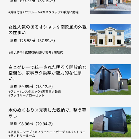
109.72㎡（33.19坪）
建物
外構付き
サンルーム
カスタヌック
手洗い動線
女性人気のあるオシャレな南欧風の外観
の住まい
125.58㎡（37.99坪）
建物
使い勝手
玄関収納
高い天井
開放感
白とグレーで統一された明るく開放的な
空間と、家事ラク動線が魅力的な住ま
い。
59.89㎡（18.12坪）
建物
グレー
カスタヌック
家事ラク動線
ファミリークローゼット
木のぬくもり×充実した収納で、整う暮
らし
98.96㎡（29.94坪）
建物
平屋風コンセプト
プライベートガーデン
パントリー
ランドリールーム