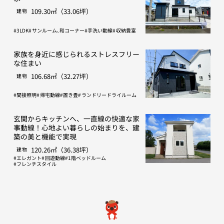
109.30㎡（33.06坪）
建物
3LDK
サンルーム､和コーナー
手洗い動線
収納豊富
家族を身近に感じられるストレスフリー
な住まい
106.68㎡（32.27坪）
建物
間接照明
帰宅動線
置き畳
ランドリードライルーム
玄関からキッチンへ、一直線の快適な家
事動線！心地よい暮らしの始まりを、建
築の美と機能で実現
120.26㎡（36.38坪）
建物
エレガント
回遊動線
1階ベッドルーム
フレンチスタイル