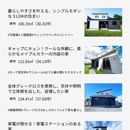
暮らしやすさを叶える、シンプルモダン
な３LDKの住まい
100.19㎡（30.31坪）
建物
平屋風
１階寝室
ウィンドウベンチ
パントリー
ギャップにキュン！クールな外観に、柔
らかなメイプルカラーの内装の家
112.83㎡（34.13坪）
建物
カーブ型天井
サンルーム
おうち垂れ壁
カスタヌック
全体グレークロスを使用し、天井や照明
で立体感を出した、自慢したい家
124.47㎡（37.65坪）
建物
間接照明
グレークロス
おしゃれトイレ
丁寧な暮らし
家電が隠せる！家電ステーションのある
家