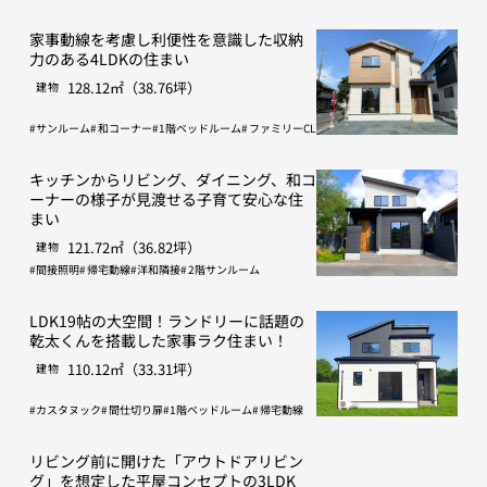
家事動線を考慮し利便性を意識した収納
力のある4LDKの住まい
128.12㎡（38.76坪）
建物
サンルーム
和コーナー
1階ベッドルーム
ファミリーCL
キッチンからリビング、ダイニング、和コ
ーナーの様子が見渡せる子育て安心な住
まい
121.72㎡（36.82坪）
建物
間接照明
帰宅動線
洋和隣接
2階サンルーム
LDK19帖の大空間！ランドリーに話題の
乾太くんを搭載した家事ラク住まい！
110.12㎡（33.31坪）
建物
カスタヌック
間仕切り扉
1階ベッドルーム
帰宅動線
リビング前に開けた「アウトドアリビン
グ」を想定した平屋コンセプトの3LDK