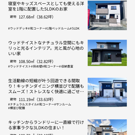
寝室やキッズスペースとしても使える洋
室を1階に配置した5LDKのお家
127.68㎡（38.62坪）
建物
ウッドデッキ
和コーナー
1階ベッドルーム
5LDK
ウッドテイストなナチュラル空間にもキ
リっと光るインテリア。光と風が心地の
いい家
108.50㎡（32.82坪）
建物
ウッドテイスト
斜め壁
和コーナー
収納豊富
生活動線の短縮が叶う回遊できる間取
り！キッチンダイニング横並びで配膳も
スムーズ！ストレスなく快適に過ごせる
お家
111.19㎡（33.63坪）
建物
ナチュラルスタイル
和コーナー
サンルーム
横並び配膳
キッチンからランドリーに一直線で行け
る家事ラクな3LDKの住まい！