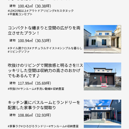
100.42㎡（30.38坪）
建物
LDK20帖以上
アウトドアリビング
カスタヌック
平屋風コンセプト
コンパクトな纏まりと空間の広がりを両
立させたプラン！
100.94㎡（30.53坪）
建物
タイル調クロス
ナチュラルテイスト
シンプルな暮らし
リビングソファ
吹抜けのリビングで開放感と明るさを!!ス
ッキリした空間は収納力の高さのおかげ
でもあるんです♪
117.99㎡（35.69坪）
建物
吹抜け
サンルーム
手洗い動線
収納豊富
キッチン裏にバスルームとランドリーを
配置した家事ラクな間取り
108.86㎡（32.93坪）
建物
家事ラク
ひろびろランドリー
サンルーム
収納豊富