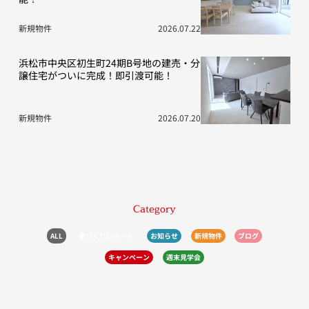
新規物件
2026.07.22
浜松市中央区初生町24期B号地の建売・分
譲住宅がついに完成！即引渡可能！
新規物件
2026.07.20
Category
ALL
家づくりレポート
お知らせ
新規物件
ブログ
キャンペーン
週末見学会