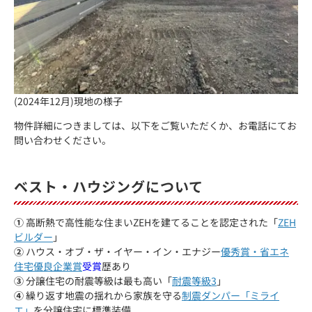
(2024年12月)現地の様子
物件詳細につきましては、以下をご覧いただくか、お電話にてお
問い合わせください。
ベスト・ハウジングについて
①
高断熱で高性能な住まいZEHを建てることを認定された「
ZEH
ビルダー
」
②
ハウス・オブ・ザ・イヤー・イン・エナジー
優秀賞・省エネ
住宅優良企業賞
受賞
歴あり
③
分譲住宅の耐震等級は最も高い「
耐震等級3
」
④
繰り返す地震の揺れから家族を守る
制震ダンパー「ミライ
エ」
を分譲住宅に標準装備