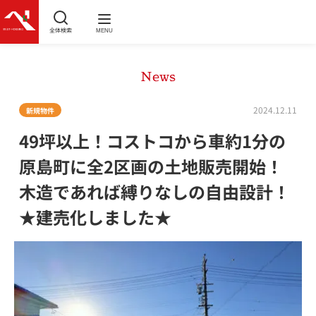
全体検索
MENU
News
2024.12.11
新規物件
49坪以上！コストコから車約1分の
原島町に全2区画の土地販売開始！
木造であれば縛りなしの自由設計！
★建売化しました★