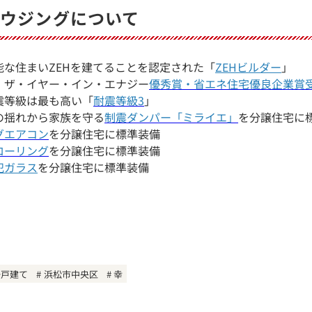
ウジングについて
な住まいZEHを建てることを認定された「
ZEHビルダー
」
・ザ・イヤー・イン・エナジー
優秀賞・省エネ住宅優良企業賞
震等級は最も高い「
耐震等級3
」
の揺れから家族を守る
制震ダンパー「ミライエ」
を分譲住宅に
グエアコン
を分譲住宅に標準装備
ローリング
を分譲住宅に標準装備
犯ガラス
を分譲住宅に標準装備
一戸建て
浜松市中央区
幸