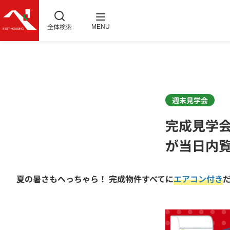
全体検索
MENU
週末見学会
完成見学
が当日内
夏の暑さもへっちゃら！ 完成物件すべてに
エアコン付き