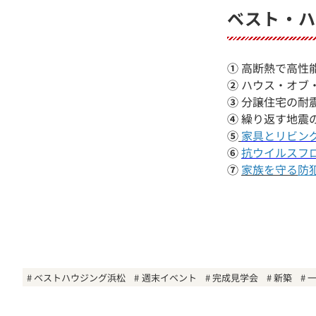
ベスト・ハ
①
高断熱で高性能
②
ハウス・オブ
③
分譲住宅の耐
④
繰り返す地震
⑤
家具とリビン
⑥
抗ウイルスフ
⑦
家族を守る
防
ベストハウジング浜松
週末イベント
完成見学会
新築