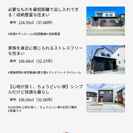
必要なものを最短距離で出し入れでき
る！収納豊富な住まい
124.55㎡（37.68坪）
建物
和室
サンルーム
回遊動線
収納豊富
家族を身近に感じられるストレスフリー
な住まい
106.68㎡（32.27坪）
建物
間接照明
帰宅動線
置き畳
ランドリードライルーム
【心地が良く、ちょうどいい家】シンプ
ルだけど快適な暮らし
106.00㎡（32.06坪）
建物
LAGOM
心地が良く、ちょうどいい家
水回り集約
家事ラク