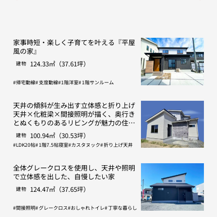
家事時短・楽しく子育てを叶える『平屋
風の家』
124.33㎡（37.61坪）
建物
帰宅動線
支度動線
1階洋室
1階サンルーム
天井の傾斜が生み出す立体感と折り上げ
天井×化粧梁×間接照明が描く、奥行き
とぬくもりのあるリビングが魅力の住ま
い。
100.94㎡（30.53坪）
建物
LDK20帖
1階7.5帖寝室
カスタヌック
折り上げ天井
全体グレークロスを使用し、天井や照明
で立体感を出した、自慢したい家
124.47㎡（37.65坪）
建物
間接照明
グレークロス
おしゃれトイレ
丁寧な暮らし