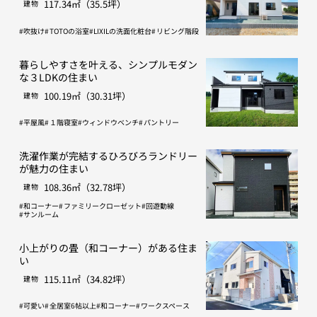
117.34㎡（35.5坪）
建物
吹抜け
TOTOの浴室
LIXILの洗面化粧台
リビング階段
暮らしやすさを叶える、シンプルモダン
な３LDKの住まい
100.19㎡（30.31坪）
建物
平屋風
１階寝室
ウィンドウベンチ
パントリー
洗濯作業が完結するひろびろランドリー
が魅力の住まい
108.36㎡（32.78坪）
建物
和コーナー
ファミリークローゼット
回遊動線
サンルーム
小上がりの畳（和コーナー）がある住ま
い
115.11㎡（34.82坪）
建物
可愛い
全居室6帖以上
和コーナー
ワークスペース