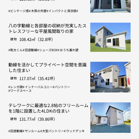
ビンテージ感
木質の外壁
インパクトと清涼感
八の字動線と各部屋の収納が充実したス
トレスフリーな平屋風間取りの家
108.42㎡（32.8坪）
建物
乾太くん
回遊動線
シューズBOX
おうち垂れ壁
動線を活かしてプライベート空間を意識
した住まい
117.07㎡（35.41坪）
建物
レンガ調
インナーバルコニー
パントリー
ワークスペース
テレワークに最適な2.8帖のフリールーム
を1階に設置した4LDKの住まい
131.77㎡（39.86坪）
建物
回遊動線
サンルーム
大型パントリー
ウッドデッキ