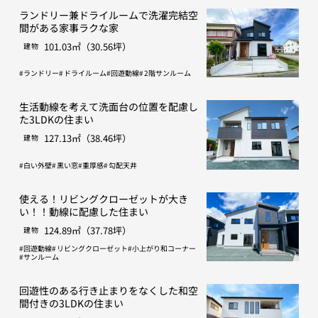
ランドリー兼ドライルームで洗濯完結空
間がある家事ラクな家
101.03㎡（30.56坪）
建物
ランドリー
ドライルーム
回遊動線
2階サンルーム
生活動線を考えて洗面台の位置を配慮し
た3LDKの住まい
127.13㎡（38.46坪）
建物
白い外壁
黒い窓
重厚感
勾配天井
使える！リビングクローゼットが大き
い！！動線に配慮した住まい
124.89㎡（37.78坪）
建物
回遊動線
リビングクローゼット
小上がり和コーナー
サンルーム
回遊性のある行き止まりをなくした和空
間付きの3LDKの住まい