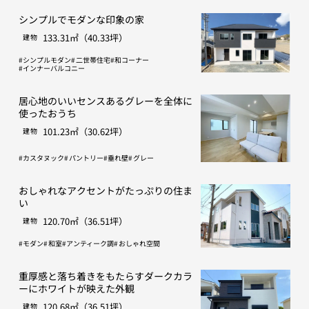
シンプルでモダンな印象の家
133.31㎡（40.33坪）
建物
シンプルモダン
二世帯住宅
和コーナー
インナーバルコニー
居心地のいいセンスあるグレーを全体に
使ったおうち
101.23㎡（30.62坪）
建物
カスタヌック
パントリー
垂れ壁
グレー
おしゃれなアクセントがたっぷりの住ま
い
120.70㎡（36.51坪）
建物
モダン
和室
アンティーク調
おしゃれ空間
重厚感と落ち着きをもたらすダークカラ
ーにホワイトが映えた外観
120.68㎡（36.51坪）
建物