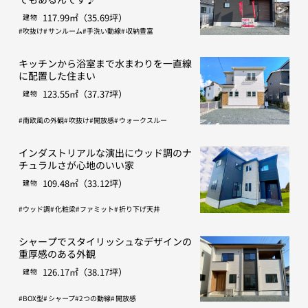
117.99㎡（35.69坪）
建物
吹抜け
サンルーム
手洗い動線
収納豊富
キッチンから浴室まで水まわりを一直線
に配置した住まい
123.55㎡（37.37坪）
建物
南欧風の外観
吹抜け
開放感
ウォークスルー
インダストリアルな演出にウッド調のナ
チュラルさが心地のいい家
109.48㎡（33.12坪）
建物
ウッド調
化粧梁
ファミット
折り下げ天井
シャープでスタイリッシュなデザインの
重厚感のある外観
126.17㎡（38.17坪）
建物
BOX型
シャープ
2つの動線
開放感