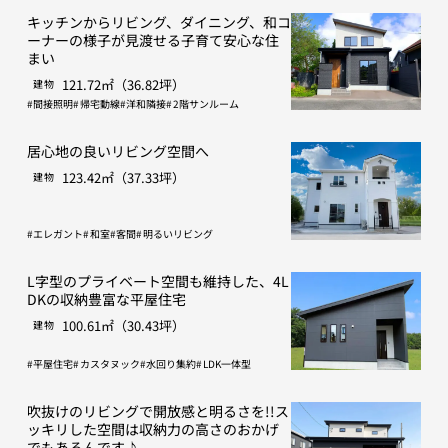
キッチンからリビング、ダイニング、和コ
ーナーの様子が見渡せる子育て安心な住
まい
121.72㎡（36.82坪）
建物
間接照明
帰宅動線
洋和隣接
2階サンルーム
居心地の良いリビング空間へ
123.42㎡（37.33坪）
建物
エレガント
和室
客間
明るいリビング
L字型のプライベート空間も維持した、4L
DKの収納豊富な平屋住宅
100.61㎡（30.43坪）
建物
平屋住宅
カスタヌック
水回り集約
LDK一体型
吹抜けのリビングで開放感と明るさを!!ス
ッキリした空間は収納力の高さのおかげ
でもあるんです♪