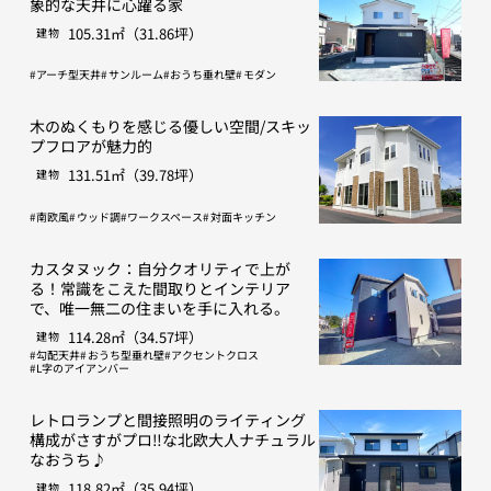
象的な天井に心躍る家
105.31㎡（31.86坪）
建物
アーチ型天井
サンルーム
おうち垂れ壁
モダン
木のぬくもりを感じる優しい空間/スキッ
プフロアが魅力的
131.51㎡（39.78坪）
建物
南欧風
ウッド調
ワークスペース
対面キッチン
カスタヌック：自分クオリティで上が
る！常識をこえた間取りとインテリア
で、唯一無二の住まいを手に入れる。
114.28㎡（34.57坪）
建物
勾配天井
おうち型垂れ壁
アクセントクロス
L字のアイアンバー
レトロランプと間接照明のライティング
構成がさすがプロ‼な北欧大人ナチュラル
なおうち♪
118.82㎡（35.94坪）
建物