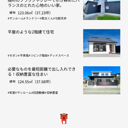
ランスのとれた心地のいい家。
123.06㎡（37.23坪）
建物
サンルーム
ランドリー
乾太くん
勾配天井
平屋のような2階建て住宅
モダン
平家風
リビング階段
デッドスペース
必要なものを最短距離で出し入れでき
る！収納豊富な住まい
124.55㎡（37.68坪）
建物
和室
サンルーム
回遊動線
収納豊富