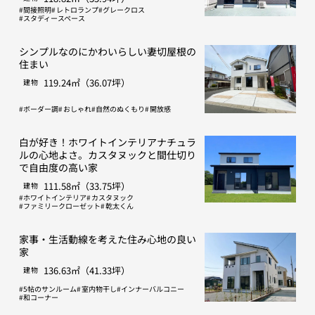
間接照明
レトロランプ
グレークロス
スタディースペース
シンプルなのにかわいらしい妻切屋根の
住まい
119.24㎡（36.07坪）
建物
ボーダー調
おしゃれ
自然のぬくもり
開放感
白が好き！ホワイトインテリアナチュラ
ルの心地よさ。カスタヌックと間仕切り
で自由度の高い家
111.58㎡（33.75坪）
建物
ホワイトインテリア
カスタヌック
ファミリークローゼット
乾太くん
家事・生活動線を考えた住み心地の良い
家
136.63㎡（41.33坪）
建物
5帖のサンルーム
室内物干し
インナーバルコニー
和コーナー