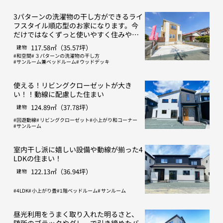
3パターンの洗濯物の干し方ができるライ
フスタイル順応型のお家になります。今
だけではなくずっと使いやすく住みやす
い間取りを目指しました。
117.58㎡（35.57坪）
建物
和空間
３パターンの洗濯物の干し方
サンルーム兼ベッドルーム
ウッドデッキ
使える！リビングクローゼットが大き
い！！動線に配慮した住まい
124.89㎡（37.78坪）
建物
回遊動線
リビングクローゼット
小上がり和コーナー
サンルーム
室内干し派に嬉しい設備や動線が揃った4
LDKの住まい！
122.13㎡（36.94坪）
建物
4LDK
小上がり畳
1階ベッドルーム
サンルーム
昼光利用をうまく取り入れた明るさと、
随所のブラックやグレーで引き締めたバ