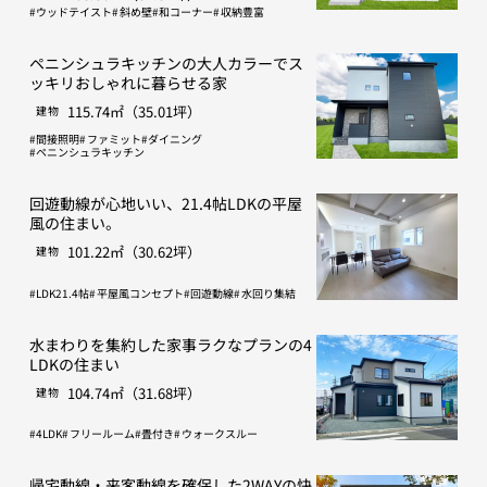
ウッドテイスト
斜め壁
和コーナー
収納豊富
ペニンシュラキッチンの大人カラーでス
ッキリおしゃれに暮らせる家
115.74㎡（35.01坪）
建物
間接照明
ファミット
ダイニング
ペニンシュラキッチン
回遊動線が心地いい、21.4帖LDKの平屋
風の住まい。
101.22㎡（30.62坪）
建物
LDK21.4帖
平屋風コンセプト
回遊動線
水回り集結
水まわりを集約した家事ラクなプランの4
LDKの住まい
104.74㎡（31.68坪）
建物
4LDK
フリールーム
畳付き
ウォークスルー
帰宅動線・来客動線を確保した2WAYの快