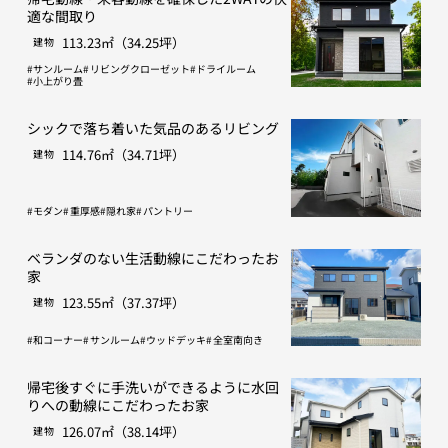
適な間取り
113.23㎡（34.25坪）
建物
サンルーム
リビングクローゼット
ドライルーム
小上がり畳
シックで落ち着いた気品のあるリビング
114.76㎡（34.71坪）
建物
モダン
重厚感
隠れ家
パントリー
ベランダのない生活動線にこだわったお
家
123.55㎡（37.37坪）
建物
和コーナー
サンルーム
ウッドデッキ
全室南向き
帰宅後すぐに手洗いができるように水回
りへの動線にこだわったお家
126.07㎡（38.14坪）
建物