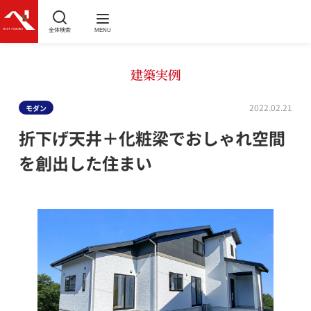
全体検索
MENU
建築実例
2022.02.21
モダン
折下げ天井＋化粧梁でおしゃれ空間
を創出した住まい