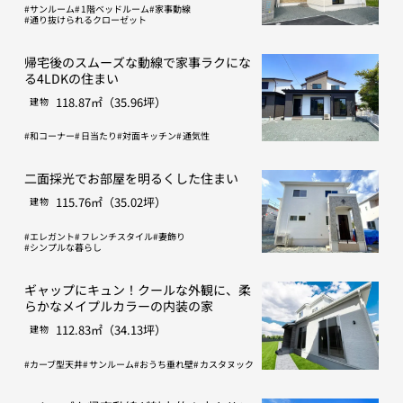
サンルーム
1階ベッドルーム
家事動線
通り抜けられるクローゼット
帰宅後のスムーズな動線で家事ラクにな
る4LDKの住まい
118.87㎡（35.96坪）
建物
和コーナー
日当たり
対面キッチン
通気性
二面採光でお部屋を明るくした住まい
115.76㎡（35.02坪）
建物
エレガント
フレンチスタイル
妻飾り
シンプルな暮らし
ギャップにキュン！クールな外観に、柔
らかなメイプルカラーの内装の家
112.83㎡（34.13坪）
建物
カーブ型天井
サンルーム
おうち垂れ壁
カスタヌック