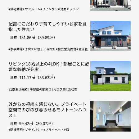
帰宅動線
サンルーム
リビングCL
対面キッチン
配置にこだわり子育てしやすいお家を目
指した住まい
131.86㎡（39.89坪）
建物
家事動線
子育てに優しい間取り
独立型洗面台
置き畳
リビング18帖以上の4LDK！部屋ごとに必
要な収納が充実！
111.17㎡（33.63坪）
建物
1階生活完結
平屋風の間取り
ガラス扉
浜松市
外からの視線を感じない。プライベート
空間でのびのび暮らせるモノトーンハウ
ス！
99.42㎡（30.07坪）
建物
間接照明
プライバシー
プライベート
庭