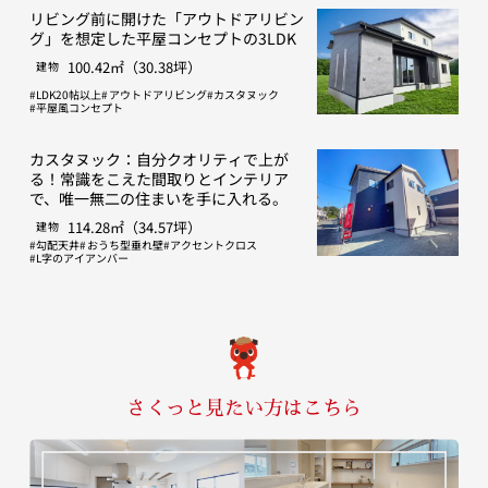
リビング前に開けた「アウトドアリビン
グ」を想定した平屋コンセプトの3LDK
100.42㎡（30.38坪）
建物
LDK20帖以上
アウトドアリビング
カスタヌック
平屋風コンセプト
カスタヌック：自分クオリティで上が
る！常識をこえた間取りとインテリア
で、唯一無二の住まいを手に入れる。
114.28㎡（34.57坪）
建物
勾配天井
おうち型垂れ壁
アクセントクロス
L字のアイアンバー
さくっと見たい方はこちら