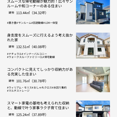
スムーズな帰宅動線が魅力的！広々サン
ルームや和コーナーのある住まい
113.44㎡（34.32坪）
建物
置き畳
サンルーム
回遊動線
LDK一体型
身支度をスムーズに行えるよう考え抜か
れた家
132.51㎡（40.08坪）
建物
ナチュラル
インナーバルコニー
ウォークスルーファミリーCL
帰宅動線
コンパクトに見えてしっかり収納力があ
る充実した住まい
101.76㎡（30.78坪）
建物
ウィリアム・モリス
おしゃれクロス
水回り集約
マルチストレージ
スマート家電の基地も考えられた収納
と、動線で叶う家事ラク子育て住まい
125.24㎡（37.89坪）
建物