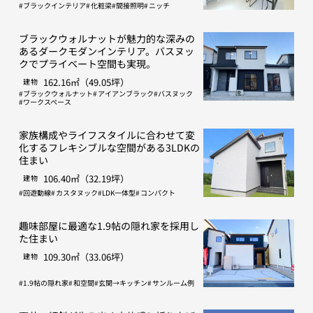
ブラックインテリア
化粧梁
間接照明
ニッチ
ブラックウォルナットが魅力的な深みの
あるダークモダンインテリア。バスヌッ
クでプライベート空間も実現。
162.16㎡（49.05坪）
建物
ブラックウォルナット
アイアンブラック
バスヌック
ワークスペース
家族構成やライフスタイルに合わせて変
化するフレキシブルな空間がある3LDKの
住まい
106.40㎡（32.19坪）
建物
回遊動線
カスタヌック
LDK一体型
コンパクト
趣味部屋に最適な1.9帖の隠れ家を採用し
た住まい
109.30㎡（33.06坪）
建物
1.9帖の隠れ家
和空間
玄関→キッチン
サンルーム例