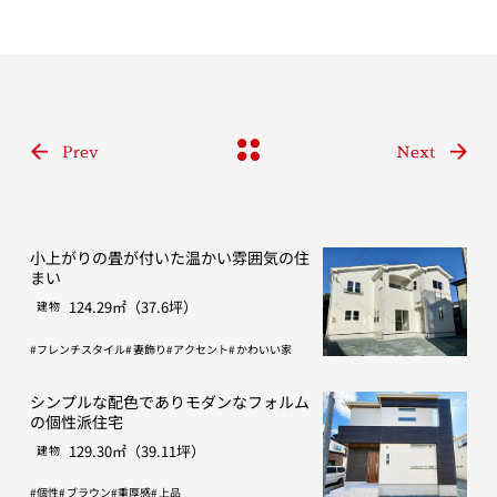
Prev
Next
小上がりの畳が付いた温かい雰囲気の住
まい
124.29㎡（37.6坪）
建物
フレンチスタイル
妻飾り
アクセント
かわいい家
シンプルな配色でありモダンなフォルム
の個性派住宅
129.30㎡（39.11坪）
建物
個性
ブラウン
重厚感
上品