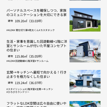
パーソナルスペースを確保しつつ、家族
のコミュニケーションを大切にできる家
109.20㎡（33.03坪）
建物
4LDK
間仕切り扉
乾太くん
カスタヌック
生活・家事を意識した回遊動線+1階に洋
室とサンルームが付いた平屋コンセプト
の住まい
115.86㎡（35.05坪）
建物
4LDK
回遊動線
1階洋室
サンルーム
玄関→キッチンへ最短で向かえる！行き
止まりを極力なくした住まい
119.24㎡（36.07坪）
建物
スタイリッシュ
1階洋室
玄関→キッチン
ひろびろランドリー
フラットなLDK空間は広々自由に使いや