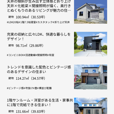
天井の傾斜が生み出す立体感と折り上げ
天井×化粧梁×間接照明が描く、奥行き
とぬくもりのあるリビングが魅力の住ま
い。
100.94㎡（30.53坪）
建物
LDK20帖
1階7.5帖寝室
カスタヌック
折り上げ天井
充実の収納と広々LDK、快適な暮らしを
デザイン！
98.71㎡（29.86坪）
建物
コンビニBOX
回遊動線
間接照明
和室
トレンドを意識した配色とビンテージ感
のあるデザインの住まい
114.27㎡（34.57坪）
建物
ビンテージ感
吹抜け
畳
横並び配膳
1階サンルーム・洋室がある生活・家事共
に1階で完結できる住まい！
131.66㎡（39.83坪）
建物