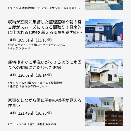
ウイルス対策動線
リビングCL
サンルーム
部屋干し
収納が玄関に集結した整理整頓や朝の身
支度がスムーズにできる間取り！将来的
に仕切れる10帖を超える部屋も魅力のお
家
109.51㎡（33.13坪）
建物
3帖のランドリー
和コーナー
サンルーム
キッチンボード
帰宅後すぐに手洗いができるように水回
りへの動線にこだわったお家
126.07㎡（38.14坪）
建物
サンルーム
1階ベッドルーム
家事動線
通り抜けられるクローゼット
家事をしながら常に子供の様子が見える
住まい
121.49㎡（36.75坪）
建物
ナチュラル
日当たり
化粧梁
外構