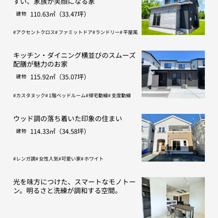
すい、家族が笑顔になる家
110.63㎡（33.47坪）
建物
アクセントクロス
ファミットドア
ランドリー
平屋風
キッチン・ダイニング横並びのスムーズ
配膳が魅力のお家
115.92㎡（35.07坪）
建物
カスタヌック
1階ベッドルーム
帰宅動線
支度動線
ウッド調の落ち着いた印象の住まい
114.33㎡（34.58坪）
建物
レンガ調
女性人気
可愛い家
ホワイト
光を味方につけた、スマートなモノトー
ン。明るさと洗練が調和する空間。