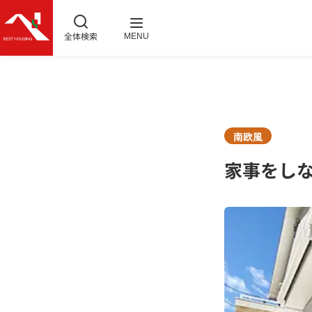
全体検索
MENU
南欧風
家事をし