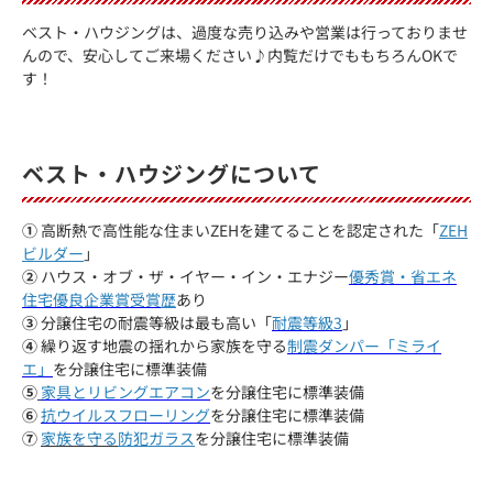
ベスト・ハウジングは、過度な売り込みや営業は行っておりませ
んので、安心してご来場ください♪内覧だけでももちろんOKで
す！
ベスト・ハウジングについて
①
高断熱で高性能な住まいZEHを建てることを認定された「
ZEH
ビルダー
」
②
ハウス・オブ・ザ・イヤー・イン・エナジー
優秀賞・省エネ
住宅優良企業賞受賞
歴
あり
③
分譲住宅の耐震等級は最も高い「
耐震等級3
」
④
繰り返す地震の揺れから家族を守る
制震ダンパー「ミライ
エ」
を分譲住宅に標準装備
⑤
家具とリビングエアコン
を分譲住宅に標準装備
⑥
抗ウイルスフローリング
を分譲住宅に標準装備
⑦
家族を守る
防犯ガラス
を分譲住宅に標準装備