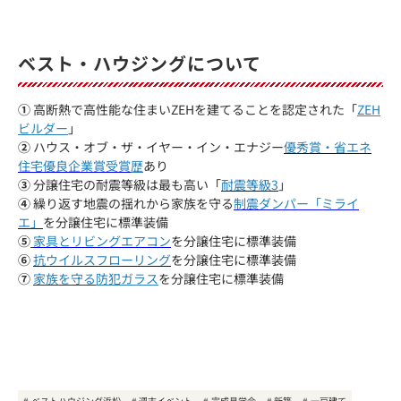
ベスト・ハウジングについて
①
高断熱で高性能な住まいZEHを建てることを認定された「
ZEH
ビルダー
」
②
ハウス・オブ・ザ・イヤー・イン・エナジー
優秀賞・省エネ
住宅優良企業賞受賞
歴
あり
③
分譲住宅の耐震等級は最も高い「
耐震等級3
」
④
繰り返す地震の揺れから家族を守る
制震ダンパー「ミライ
エ」
を分譲住宅に標準装備
⑤
家具とリビングエアコン
を分譲住宅に標準装備
⑥
抗ウイルスフローリング
を分譲住宅に標準装備
⑦
家族を守る
防犯ガラス
を分譲住宅に標準装備
ベストハウジング浜松
週末イベント
完成見学会
新築
一戸建て