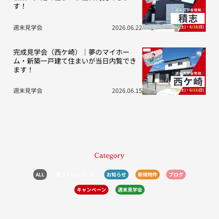
す！
週末見学会
2026.06.22
完成見学会（西ケ崎）｜夢のマイホー
ム・新築一戸建て住まいが当日内覧でき
ます！
週末見学会
2026.06.15
Category
ALL
家づくりレポート
お知らせ
新規物件
ブログ
キャンペーン
週末見学会