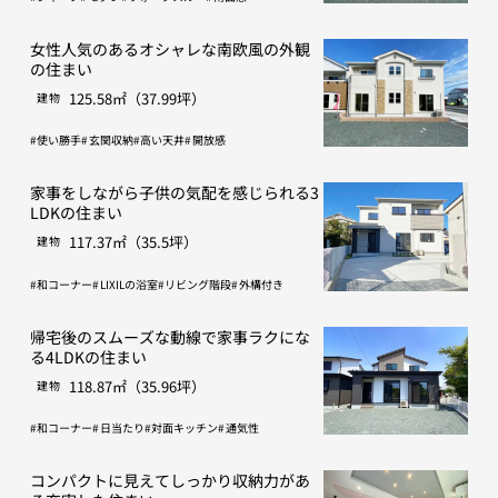
女性人気のあるオシャレな南欧風の外観
の住まい
125.58㎡（37.99坪）
建物
使い勝手
玄関収納
高い天井
開放感
家事をしながら子供の気配を感じられる3
LDKの住まい
117.37㎡（35.5坪）
建物
和コーナー
LIXILの浴室
リビング階段
外構付き
帰宅後のスムーズな動線で家事ラクにな
る4LDKの住まい
118.87㎡（35.96坪）
建物
和コーナー
日当たり
対面キッチン
通気性
コンパクトに見えてしっかり収納力があ