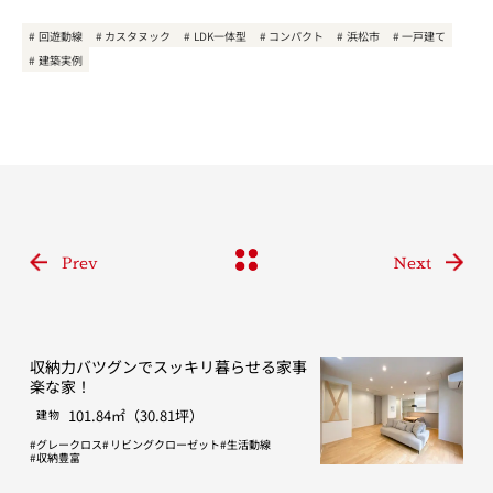
回遊動線
カスタヌック
LDK一体型
コンパクト
浜松市
一戸建て
建築実例
Prev
Next
収納力バツグンでスッキリ暮らせる家事
楽な家！
101.84㎡（30.81坪）
建物
グレークロス
リビングクローゼット
生活動線
収納豊富