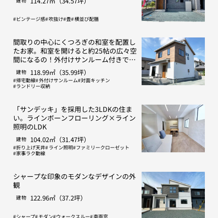
114.27㎡（34.57坪）
建物
ビンテージ感
吹抜け
畳
横並び配膳
間取りの中心にくつろぎの和室を配置し
たお家。和室を開けると約25帖の広々空
間になるの！外付けサンルーム付きで
す！
118.99㎡（35.99坪）
建物
帰宅動線
外付けサンルーム
対面キッチン
ランドリー収納
「サンデッキ」を採用した3LDKの住ま
い。ラインボーンフローリング×ライン
照明のLDK
104.02㎡（31.47坪）
建物
折り上げ天井
ライン照明
ファミリークローゼット
家事ラク動線
シャープな印象のモダンなデザインの外
観
122.96㎡（37.2坪）
建物
シャープ
モダン
ウォークスルー
南面窓