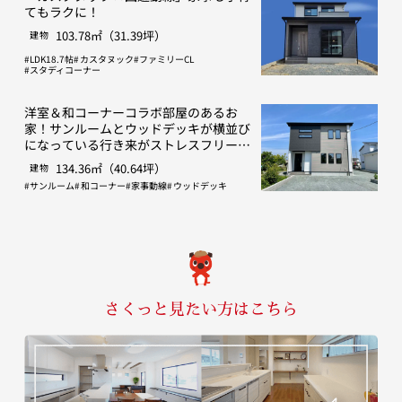
てもラクに！
103.78㎡（31.39坪）
建物
LDK18.7帖
カスタヌック
ファミリーCL
スタディコーナー
洋室＆和コーナーコラボ部屋のあるお
家！サンルームとウッドデッキが横並び
になっている行き来がストレスフリーな
間取り
134.36㎡（40.64坪）
建物
サンルーム
和コーナー
家事動線
ウッドデッキ
さくっと見たい方はこちら