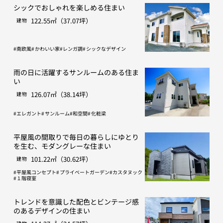
シックでおしゃれを楽しめる住まい
122.55㎡（37.07坪）
建物
南欧風
かわいい家
レンガ調
シックなデザイン
雨の日に活躍するサンルームのある住ま
い
126.07㎡（38.14坪）
建物
エレガント
サンルーム
和空間
化粧梁
平屋風の間取りで毎日の暮らしにゆとり
を生む、モダングレーな住まい
101.22㎡（30.62坪）
建物
平屋風コンセプト
プライベートガーデン
カスタヌック
１階寝室
トレンドを意識した配色とビンテージ感
のあるデザインの住まい