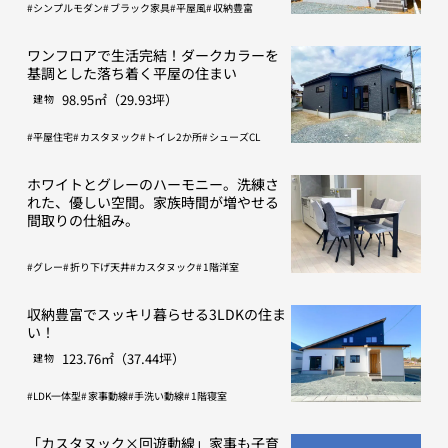
シンプルモダン
ブラック家具
平屋風
収納豊富
ワンフロアで生活完結！ダークカラーを
基調とした落ち着く平屋の住まい
98.95㎡（29.93坪）
建物
平屋住宅
カスタヌック
トイレ2か所
シューズCL
ホワイトとグレーのハーモニー。洗練さ
れた、優しい空間。家族時間が増やせる
間取りの仕組み。
グレー
折り下げ天井
カスタヌック
1階洋室
収納豊富でスッキリ暮らせる3LDKの住ま
い！
123.76㎡（37.44坪）
建物
LDK一体型
家事動線
手洗い動線
1階寝室
「カスタヌック×回遊動線」家事も子育