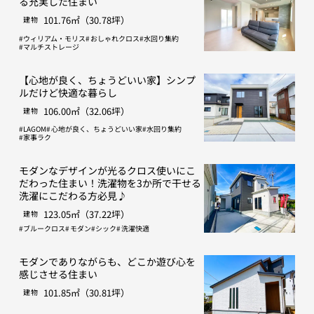
る充実した住まい
101.76㎡（30.78坪）
建物
ウィリアム・モリス
おしゃれクロス
水回り集約
マルチストレージ
【心地が良く、ちょうどいい家】シンプ
ルだけど快適な暮らし
106.00㎡（32.06坪）
建物
LAGOM
心地が良く、ちょうどいい家
水回り集約
家事ラク
モダンなデザインが光るクロス使いにこ
だわった住まい！洗濯物を3か所で干せる
洗濯にこだわる方必見♪
123.05㎡（37.22坪）
建物
ブルークロス
モダン
シック
洗濯快適
モダンでありながらも、どこか遊び心を
感じさせる住まい
101.85㎡（30.81坪）
建物