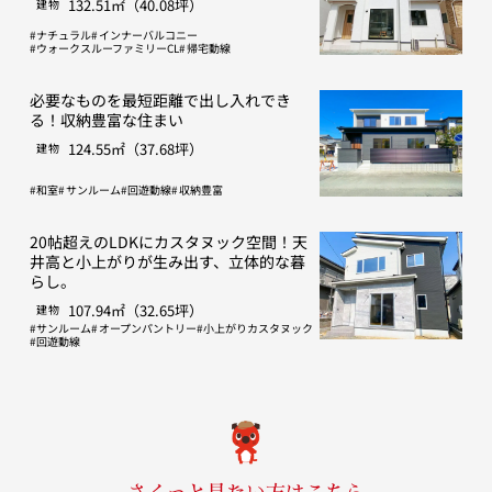
132.51㎡（40.08坪）
建物
ナチュラル
インナーバルコニー
ウォークスルーファミリーCL
帰宅動線
必要なものを最短距離で出し入れでき
る！収納豊富な住まい
124.55㎡（37.68坪）
建物
和室
サンルーム
回遊動線
収納豊富
20帖超えのLDKにカスタヌック空間！天
井高と小上がりが生み出す、立体的な暮
らし。
107.94㎡（32.65坪）
建物
サンルーム
オープンパントリー
小上がりカスタヌック
回遊動線