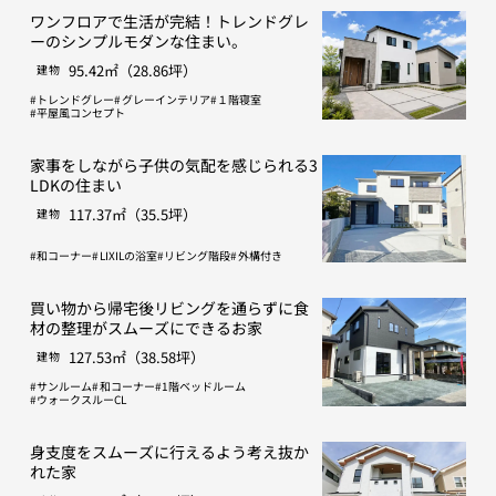
ワンフロアで生活が完結！トレンドグレ
ーのシンプルモダンな住まい。
95.42㎡（28.86坪）
建物
トレンドグレー
グレーインテリア
１階寝室
平屋風コンセプト
家事をしながら子供の気配を感じられる3
LDKの住まい
117.37㎡（35.5坪）
建物
和コーナー
LIXILの浴室
リビング階段
外構付き
買い物から帰宅後リビングを通らずに食
材の整理がスムーズにできるお家
127.53㎡（38.58坪）
建物
サンルーム
和コーナー
1階ベッドルーム
ウォークスルーCL
身支度をスムーズに行えるよう考え抜か
れた家