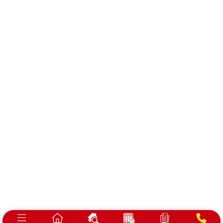
会社概要
プライバシーポリシー
浜松市で建売・分譲住宅、土地をお探しの方は
ベスト・ハウジングにお任せください！
静岡県浜松市中央区泉1-7-17
©2026 BEST HOUSING
All Rights Reserved.