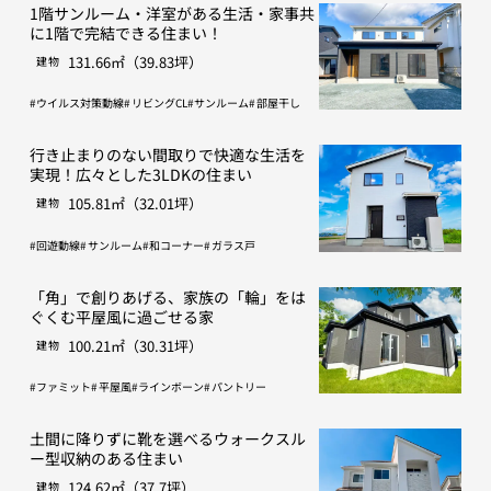
1階サンルーム・洋室がある生活・家事共
に1階で完結できる住まい！
131.66㎡（39.83坪）
建物
ウイルス対策動線
リビングCL
サンルーム
部屋干し
行き止まりのない間取りで快適な生活を
実現！広々とした3LDKの住まい
105.81㎡（32.01坪）
建物
回遊動線
サンルーム
和コーナー
ガラス戸
「角」で創りあげる、家族の「輪」をは
ぐくむ平屋風に過ごせる家
100.21㎡（30.31坪）
建物
ファミット
平屋風
ラインボーン
パントリー
土間に降りずに靴を選べるウォークスル
ー型収納のある住まい
124.62㎡（37.7坪）
建物