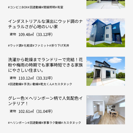
コンビニBOX
回遊動線
間接照明
和室
インダストリアルな演出にウッド調のナ
チュラルさが心地のいい家
109.48㎡（33.12坪）
建物
ウッド調
化粧梁
ファミット
折り下げ天井
洗濯から乾燥までランドリーで完結！花
粉や梅雨の時期でも家事時短できる家族
にやさしい住まい。
110.12㎡（33.31坪）
建物
回遊動線
手洗い動線
乾太くん
カスタヌック
グレー色×ヘリンボーン柄で人気配色イ
ンテリア！
102.61㎡（31.04坪）
建物
ヘリンボーン
回遊動線
家事ラク動線
カスタヌック