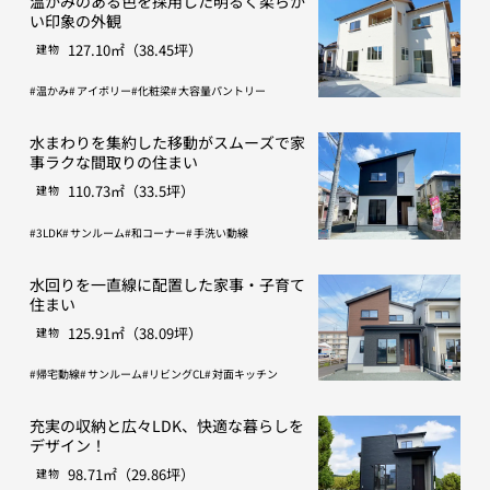
温かみのある色を採用した明るく柔らか
い印象の外観
127.10㎡（38.45坪）
建物
温かみ
アイボリー
化粧梁
大容量パントリー
水まわりを集約した移動がスムーズで家
事ラクな間取りの住まい
110.73㎡（33.5坪）
建物
3LDK
サンルーム
和コーナー
手洗い動線
水回りを一直線に配置した家事・子育て
住まい
125.91㎡（38.09坪）
建物
帰宅動線
サンルーム
リビングCL
対面キッチン
充実の収納と広々LDK、快適な暮らしを
デザイン！
98.71㎡（29.86坪）
建物