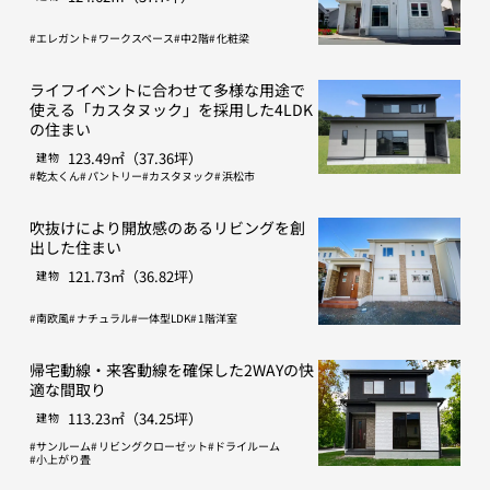
エレガント
ワークスペース
中2階
化粧梁
ライフイベントに合わせて多様な用途で
使える「カスタヌック」を採用した4LDK
の住まい
123.49㎡（37.36坪）
建物
乾太くん
パントリー
カスタヌック
浜松市
吹抜けにより開放感のあるリビングを創
出した住まい
121.73㎡（36.82坪）
建物
南欧風
ナチュラル
一体型LDK
1階洋室
帰宅動線・来客動線を確保した2WAYの快
適な間取り
113.23㎡（34.25坪）
建物
サンルーム
リビングクローゼット
ドライルーム
小上がり畳