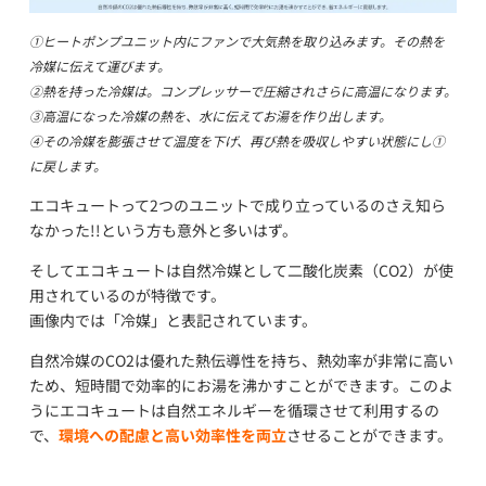
①ヒートポンプユニット内にファンで大気熱を取り込みます。その熱を
冷媒に伝えて運びます。
②熱を持った冷媒は。コンプレッサーで圧縮されさらに高温になります。
③高温になった冷媒の熱を、水に伝えてお湯を作り出します。
④その冷媒を膨張させて温度を下げ、再び熱を吸収しやすい状態にし①
に戻します。
エコキュートって2つのユニットで成り立っているのさえ知ら
なかった!!という方も意外と多いはず。
そしてエコキュートは自然冷媒として二酸化炭素（CO2）が使
用されているのが特徴です。
画像内では「冷媒」と表記されています。
自然冷媒のCO2は優れた熱伝導性を持ち、熱効率が非常に高い
ため、短時間で効率的にお湯を沸かすことができます。このよ
うにエコキュートは自然エネルギーを循環させて利用するの
で、
環境への配慮と高い効率性を両立
させることができます。