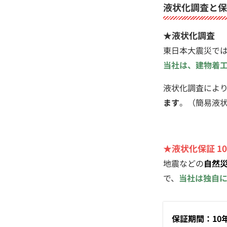
液状化調査と保
★液状化調査
東日本大震災で
当社は、建物着
液状化調査によ
ます
。（簡易液
★液状化保証 1
地震などの
自然
で、
当社は独自
保証期間：10