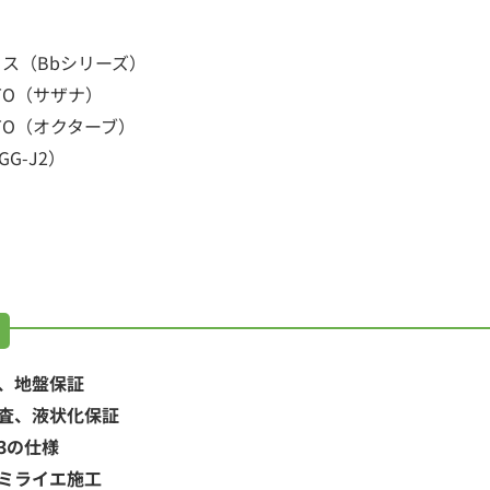
ス（Bbシリーズ）
TO（サザナ）
TO（オクターブ）
GG-J2）
、地盤保証
査、液状化保証
3の仕様
ミライエ施工