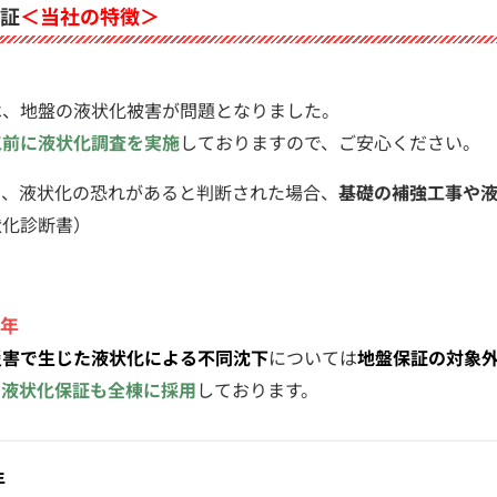
証
＜当社の特徴＞
は、地盤の液状化被害が問題となりました。
工前に液状化調査を実施
しておりますので、ご安心ください。
り、液状化の恐れがあると判断された場合、
基礎の補強工事や
状化診断書）
0年
災害で生じた液状化による不同沈下
については
地盤保証の対象
に液状化保証も全棟に採用
しております。
年