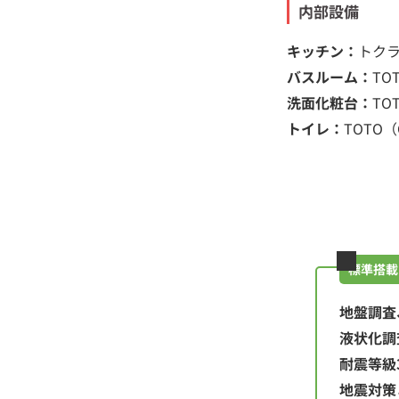
内部設備
キッチン：
トクラ
バスルーム：
TO
洗面化粧台：
TO
トイレ：
TOTO（
標準搭載
地盤調査
液状化調
耐震等級
地震対策