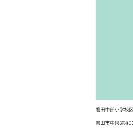
磐田中部小学校
磐田市中泉3期に