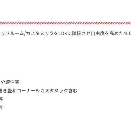
ッドルーム/カスタヌックをLDKに隣接させ自由度を高めた4L
・分譲住宅
＋置き畳和コーナー※カスタヌック含む
1坪
5坪