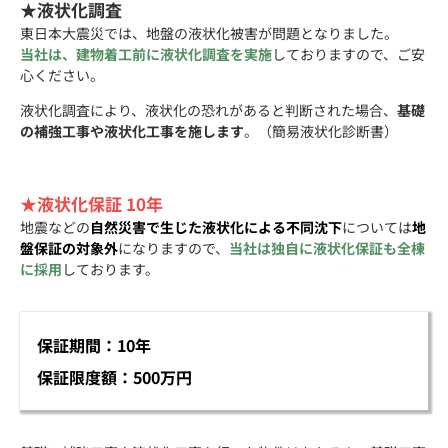
★液状化調査
東日本大震災では、地盤の液状化被害が問題となりました。
当社は、建物着工前に液状化調査を実施
しておりますので、ご安
心ください。
液状化調査により、液状化の恐れがあると判断された場合、
基礎
の補強工事や液状化工事を施します
。（簡易液状化診断書）
★液状化保証 10年
地震などの
自然災害で生じた液状化による不同沈下
については
地
盤保証の対象外
になりますので、
当社は独自に液状化保証も全棟
に採用
しております。
保証期間：10年
保証限度額：500万円