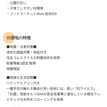
・公園が近い
・子育てしやすい住環境
・フードマーケットMom 徒歩8分
分譲地の特徴
■地震・災害対策■
液状化調査対策・保証付き
住友ゴムミライエの制震技術を採用
耐震等級3認定 取得
地盤保証
■快適な生活空間■
リビングエアコン付き
一番手足の触れる機会が多い床材には、高い「抗ウイルス」
「抗菌」性能をもつSIAAの安全性基準に適合している朝日ウッ
ドテックの天然木フローリングを採用