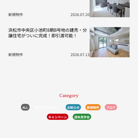
新規物件
2026.07.20
浜松市中央区小池町8期B号地の建売・分
譲住宅がついに完成！即引渡可能！
新規物件
2026.07.13
Category
ALL
家づくりレポート
お知らせ
新規物件
ブログ
キャンペーン
週末見学会