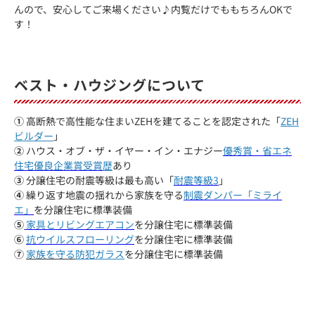
んので、安心してご来場ください♪内覧だけでももちろんOKで
す！
ベスト・ハウジングについて
①
高断熱で高性能な住まいZEHを建てることを認定された「
ZEH
ビルダー
」
②
ハウス・オブ・ザ・イヤー・イン・エナジー
優秀賞・省エネ
住宅優良企業賞受賞
歴
あり
③
分譲住宅の耐震等級は最も高い「
耐震等級3
」
④
繰り返す地震の揺れから家族を守る
制震ダンパー「ミライ
エ」
を分譲住宅に標準装備
⑤
家具とリビングエアコン
を分譲住宅に標準装備
⑥
抗ウイルスフローリング
を分譲住宅に標準装備
⑦
家族を守る
防犯ガラス
を分譲住宅に標準装備