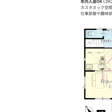
年内入居OK
LD
カスタヌック空
仕事部屋や趣味