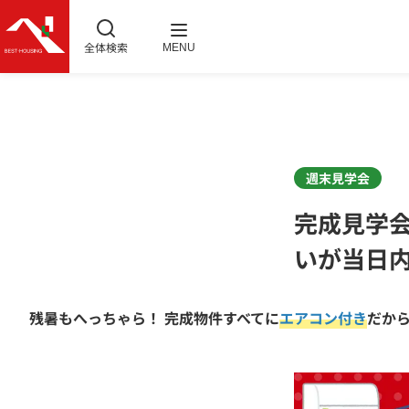
全体検索
MENU
週末見学会
完成見学
いが当日
残暑もへっちゃら！ 完成物件すべてに
エアコン付き
だから