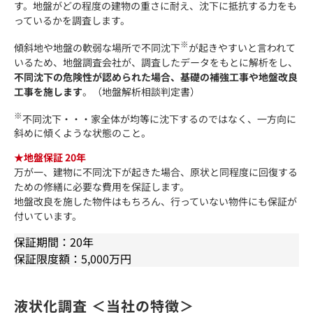
す。地盤がどの程度の建物の重さに耐え、沈下に抵抗する力をも
っているかを調査します。
※
傾斜地や地盤の軟弱な場所で不同沈下
が起きやすいと言われて
いるため、地盤調査会社が、調査したデータをもとに解析をし、
不同沈下の危険性が認められた場合、基礎の補強工事や地盤改良
工事を施します
。（地盤解析相談判定書）
※
不同沈下・・・家全体が均等に沈下するのではなく、一方向に
斜めに傾くような状態のこと。
★地盤保証 20年
万が一、建物に不同沈下が起きた場合、原状と同程度に回復する
ための修繕に必要な費用を保証します。
地盤改良を施した物件はもちろん、行っていない物件にも保証が
付いています。
保証期間：20年
保証限度額：5,000万円
液状化調査 ＜当社の特徴＞