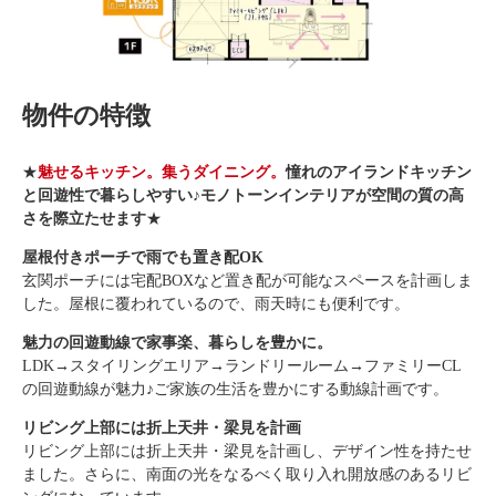
物件の特徴
★
魅せるキッチン。集うダイニング。
憧れのアイランドキッチン
と回遊性で暮らしやすい♪モノトーンインテリアが空間の質の高
さを際立たせます
★
屋根付きポーチで雨でも置き配OK
玄関ポーチには宅配BOXなど置き配が可能なスペースを計画しま
した。屋根に覆われているので、雨天時にも便利です。
魅力の回遊動線で家事楽、暮らしを豊かに。
LDK→スタイリングエリア→ランドリールーム→ファミリーCL
の回遊動線が魅力♪ご家族の生活を豊かにする動線計画です。
リビング上部には折上天井・梁見を計画
リビング上部には折上天井・梁見を計画し、デザイン性を持たせ
ました。さらに、南面の光をなるべく取り入れ開放感のあるリビ