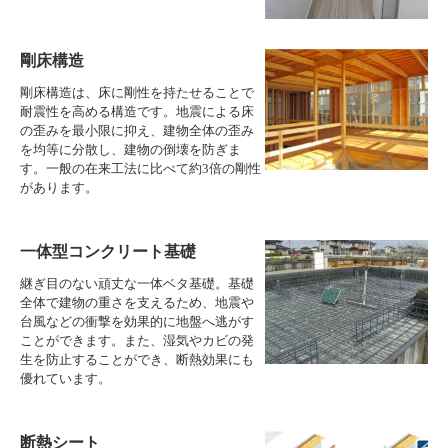
剛床構造
剛床構造は、床に剛性を持たせることで
耐震性を高める構造です。地震による床
の歪みを最小限に抑え、建物全体の歪み
を均等に分散し、建物の倒壊を防ぎま
す。一般の在来工法に比べて約3倍の剛性
があります。
一体型コンクリート基礎
継ぎ目のない頑丈な一体ベタ基礎。基礎
全体で建物の重さを支えるため、地震や
台風などの衝撃を効果的に地盤へ逃がす
ことができます。また、湿気やカビの発
生を防止することができ、断熱効果にも
優れています。
断熱シート