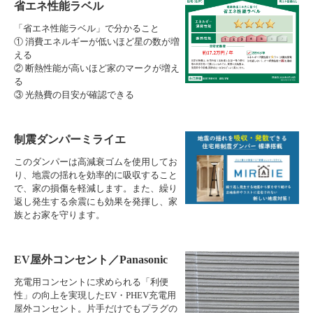
省エネ性能ラベル
「省エネ性能ラベル」で分かること
① 消費エネルギーが低いほど星の数が増
える
② 断熱性能が高いほど家のマークが増え
る
③ 光熱費の目安が確認できる
制震ダンパーミライエ
このダンパーは高減衰ゴムを使用してお
り、地震の揺れを効率的に吸収すること
で、家の損傷を軽減します。また、繰り
返し発生する余震にも効果を発揮し、家
族とお家を守ります。
EV屋外コンセント／Panasonic
充電用コンセントに求められる「利便
性」の向上を実現したEV・PHEV充電用
屋外コンセント。片手だけでもプラグの