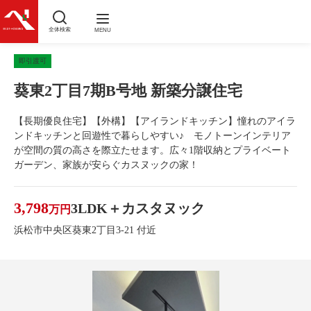
全体検索
MENU
即引渡可
葵東2丁目7期B号地 新築分譲住宅
【長期優良住宅】【外構】【アイランドキッチン】憧れのアイラ
ンドキッチンと回遊性で暮らしやすい♪ モノトーンインテリア
が空間の質の高さを際立たせます。広々1階収納とプライベート
ガーデン、家族が安らぐカスヌックの家！
3,798
3LDK＋カスタヌック
万円
浜松市中央区葵東2丁目3-21 付近