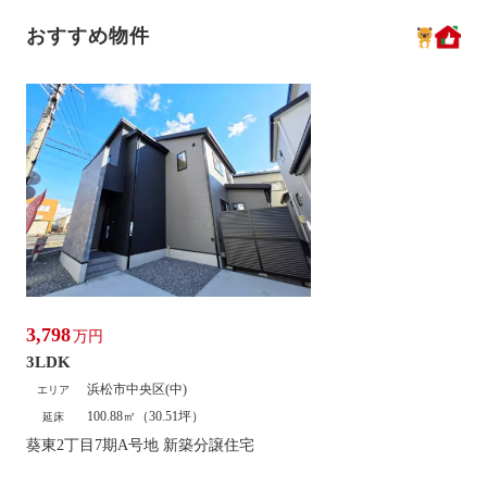
おすすめ物件
3,798
万円
3LDK
浜松市中央区(中)
エリア
100.88㎡（30.51坪）
延床
葵東2丁目7期A号地 新築分譲住宅