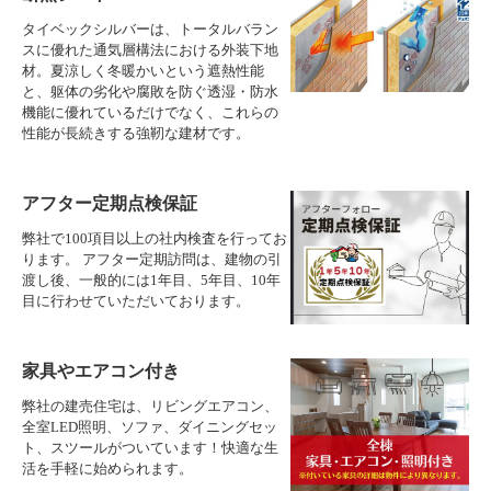
タイベックシルバーは、トータルバラン
スに優れた通気層構法における外装下地
材。夏涼しく冬暖かいという遮熱性能
と、躯体の劣化や腐敗を防ぐ透湿・防水
機能に優れているだけでなく、これらの
性能が長続きする強靭な建材です。
アフター定期点検保証
弊社で100項目以上の社内検査を行ってお
ります。 アフター定期訪問は、建物の引
渡し後、一般的には1年目、5年目、10年
目に行わせていただいております。
家具やエアコン付き
弊社の建売住宅は、リビングエアコン、
全室LED照明、ソファ、ダイニングセッ
ト、スツールがついています！快適な生
活を手軽に始められます。