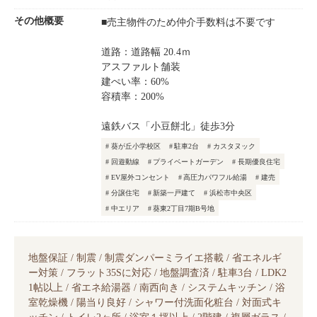
その他概要
■売主物件のため仲介手数料は不要です
道路：道路幅 20.4ｍ
アスファルト舗装
建ぺい率：60%
容積率：200%
遠鉄バス「小豆餅北」徒歩3分
葵が丘小学校区
駐車2台
カスタヌック
回遊動線
プライベートガーデン
長期優良住宅
EV屋外コンセント
高圧力パワフル給湯
建売
分譲住宅
新築一戸建て
浜松市中央区
中エリア
葵東2丁目7期B号地
地盤保証 / 制震 / 制震ダンパーミライエ搭載 / 省エネルギ
ー対策 / フラット35Sに対応 / 地盤調査済 / 駐車3台 / LDK2
1帖以上 / 省エネ給湯器 / 南西向き / システムキッチン / 浴
室乾燥機 / 陽当り良好 / シャワー付洗面化粧台 / 対面式キ