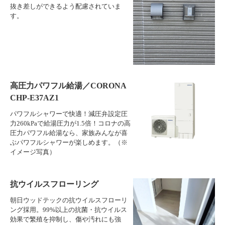
抜き差しができるよう配慮されていま
す。
高圧力パワフル給湯／CORONA
CHP-E37AZ1
パワフルシャワーで快適！減圧弁設定圧
力260kPaで給湯圧力が1.5倍！コロナの高
圧力パワフル給湯なら、家族みんなが喜
ぶパワフルシャワーが楽しめます。（※
イメージ写真）
抗ウイルスフローリング
朝日ウッドテックの抗ウイルスフローリ
ング採用。99%以上の抗菌・抗ウイルス
効果で繁殖を抑制し、傷や汚れにも強