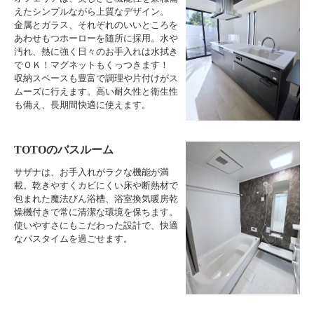
えたシンプルながら上質なデザイン。
金属とガラス、それぞれのいいところを
あわせもつホーローを随所に採用。水や
汚れ、熱に強く日々のお手入れは水拭き
でＯＫ！マグネットもくっつきます！
収納スペースも豊富で調理や片付けがス
ムーズに行えます。高い耐久性と衛生性
も備え、長期間快適に使えます。
TOTOのバスルーム
サザナは、お手入れがラクな機能が満
載。乾きやすくカビにくい床や断熱材で
包まれた魔法びん浴槽、浴室換気暖房乾
燥機付きで常に清潔な環境を保ちます。
使いやすさにもこだわった設計で、快適
なバスタイムを過ごせます。