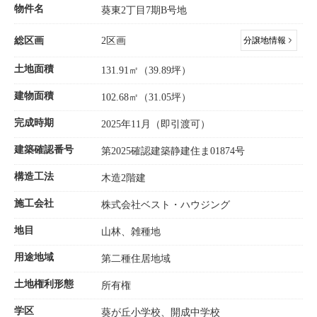
物件名
葵東2丁目7期B号地
総区画
2区画
分譲地情報
土地面積
131.91㎡（39.89坪）
建物面積
102.68㎡（31.05坪）
完成時期
2025年11月（即引渡可）
建築確認番号
第2025確認建築静建住ま01874号
構造工法
木造2階建
施工会社
株式会社ベスト・ハウジング
地目
山林、雑種地
用途地域
第二種住居地域
土地権利形態
所有権
学区
葵が丘小学校、開成中学校