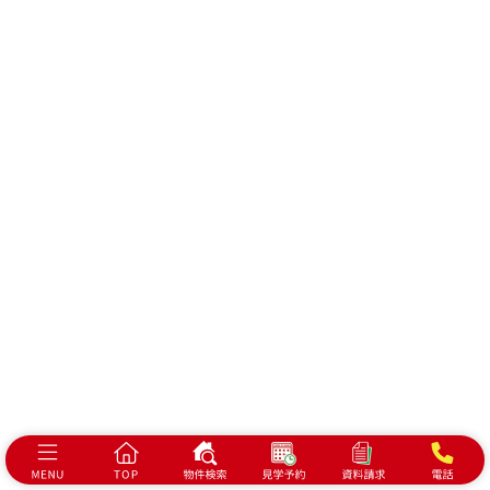
キャラクター紹介
店舗案内
会社概要
プライバシーポリシー
浜松市で建売・分譲住宅、土地をお探しの方は
ベスト・ハウジングにお任せください！
静岡県浜松市中央区泉1-7-17
©2026 BEST HOUSING
All Rights Reserved.