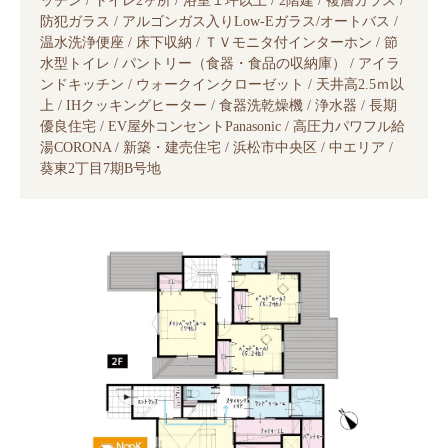
ッチン / トイレ2ヶ所 / 浴室１坪以上 / 2階建 / 複層ガラス /
防犯ガラス / アルゴンガス入りLow-Eガラス/オートバス /
温水洗浄便座 / 床下収納 / ＴＶモニタ付インターホン / 節
水型トイレ / パントリー（食器・食品の収納庫） / アイラ
ンドキッチン / ウォークインクローゼット / 天井高2.5ｍ以
上 / IHクッキングヒーター / 食器洗乾燥機 / 浄水器 / 長期
優良住宅 / EV屋外コンセントPanasonic / 高圧力パワフル給
湯CORONA / 新築・建売住宅 / 浜松市中央区 / 中エリア /
葵東2丁目7期B号地