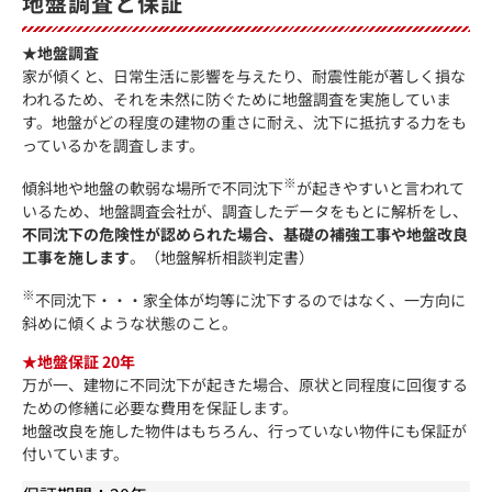
地盤調査と保証
★地盤調査
家が傾くと、日常生活に影響を与えたり、耐震性能が著しく損な
われるため、それを未然に防ぐために地盤調査を実施していま
す。地盤がどの程度の建物の重さに耐え、沈下に抵抗する力をも
っているかを調査します。
※
傾斜地や地盤の軟弱な場所で不同沈下
が起きやすいと言われて
いるため、地盤調査会社が、調査したデータをもとに解析をし、
不同沈下の危険性が認められた場合、基礎の補強工事や地盤改良
工事を施します
。（地盤解析相談判定書）
※
不同沈下・・・家全体が均等に沈下するのではなく、一方向に
斜めに傾くような状態のこと。
★地盤保証 20年
万が一、建物に不同沈下が起きた場合、原状と同程度に回復する
ための修繕に必要な費用を保証します。
地盤改良を施した物件はもちろん、行っていない物件にも保証が
付いています。