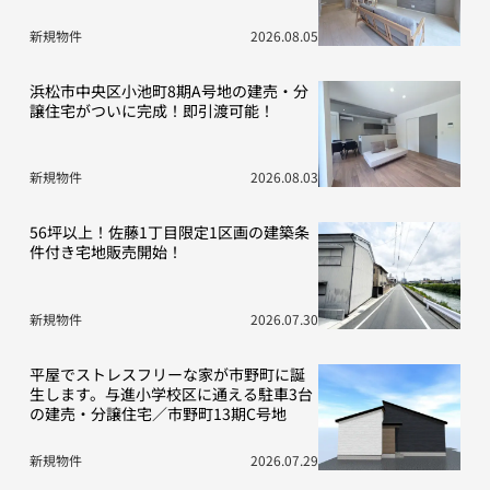
新規物件
2026.08.05
浜松市中央区小池町8期A号地の建売・分
譲住宅がついに完成！即引渡可能！
新規物件
2026.08.03
56坪以上！佐藤1丁目限定1区画の建築条
件付き宅地販売開始！
新規物件
2026.07.30
平屋でストレスフリーな家が市野町に誕
生します。与進小学校区に通える駐車3台
の建売・分譲住宅／市野町13期C号地
新規物件
2026.07.29