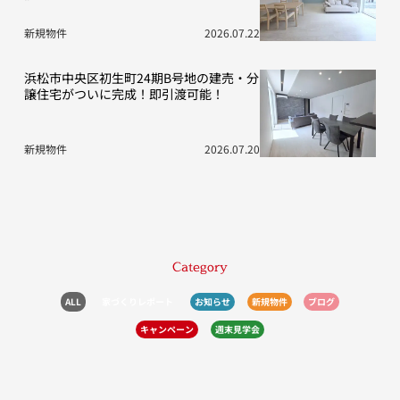
新規物件
2026.07.22
浜松市中央区初生町24期B号地の建売・分
譲住宅がついに完成！即引渡可能！
新規物件
2026.07.20
Category
ALL
家づくりレポート
お知らせ
新規物件
ブログ
キャンペーン
週末見学会