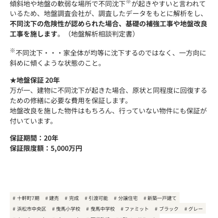
※
傾斜地や地盤の軟弱な場所で不同沈下
が起きやすいと言われて
いるため、地盤調査会社が、調査したデータをもとに解析をし、
不同沈下の危険性が認められた場合、基礎の補強工事や地盤改良
工事を施します
。（地盤解析相談判定書）
※
不同沈下・・・家全体が均等に沈下するのではなく、一方向に
斜めに傾くような状態のこと。
★地盤保証 20年
万が一、建物に不同沈下が起きた場合、原状と同程度に回復する
ための修繕に必要な費用を保証します。
地盤改良を施した物件はもちろん、行っていない物件にも保証が
付いています。
保証期間：20年
保証限度額：5,000万円
十軒町7期
建売
完成
引渡可能
分譲住宅
新築一戸建て
浜松市中央区
曳馬小学校
曳馬中学校
ファミット
ブラック
グレー