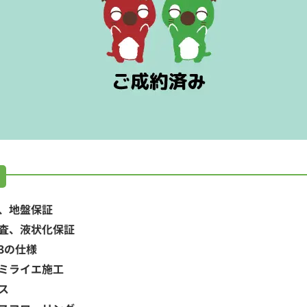
、地盤保証
査、液状化保証
3の仕様
ミライエ施工
ス