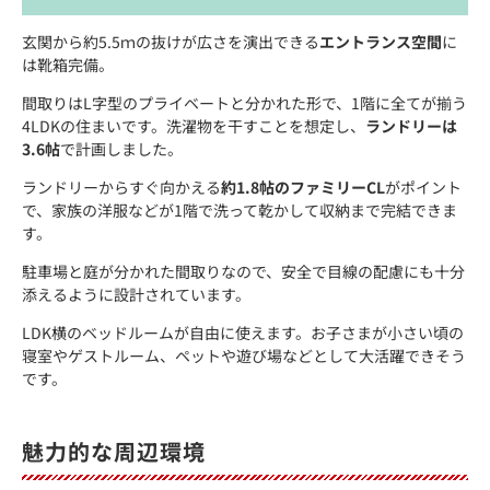
玄関から約5.5ｍの抜けが広さを演出できる
エントランス空間
に
は靴箱完備。
間取りはL字型のプライベートと分かれた形で、1階に全てが揃う
4LDKの住まいです。洗濯物を干すことを想定し、
ランドリーは
3.6帖
で計画しました。
ランドリーからすぐ向かえる
約1.8帖のファミリーCL
がポイント
で、家族の洋服などが1階で洗って乾かして収納まで完結できま
す。
駐車場と庭が分かれた間取りなので、安全で目線の配慮にも十分
添えるように設計されています。
LDK横のベッドルームが自由に使えます。お子さまが小さい頃の
寝室やゲストルーム、ペットや遊び場などとして大活躍できそう
です。
魅力的な周辺環境