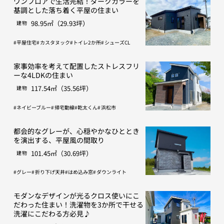
ワンフロアで生活完結！ダークカラーを
基調とした落ち着く平屋の住まい
98.95㎡（29.93坪）
建物
平屋住宅
カスタヌック
トイレ2か所
シューズCL
家事効率を考えて配置したストレスフリ
ーな4LDKの住まい
117.54㎡（35.56坪）
建物
ネイビーブルー
帰宅動線
乾太くん
浜松市
都会的なグレーが、心穏やかなひととき
を演出する、平屋風の間取り
101.45㎡（30.69坪）
建物
グレー
折り下げ天井
はめ込み窓
ダウンライト
モダンなデザインが光るクロス使いにこ
だわった住まい！洗濯物を3か所で干せる
洗濯にこだわる方必見♪