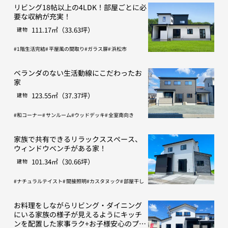
リビング18帖以上の4LDK！部屋ごとに必
要な収納が充実！
111.17㎡（33.63坪）
建物
1階生活完結
平屋風の間取り
ガラス扉
浜松市
ベランダのない生活動線にこだわったお
家
123.55㎡（37.37坪）
建物
和コーナー
サンルーム
ウッドデッキ
全室南向き
家族で共有できるリラックススペース、
ウィンドウベンチがある家！
101.34㎡（30.66坪）
建物
ナチュラルテイスト
間接照明
カスタヌック
部屋干し
お料理をしながらリビング・ダイニング
にいる家族の様子が見えるようにキッチ
ンを配置した家事ラク+お子様安心のプラ