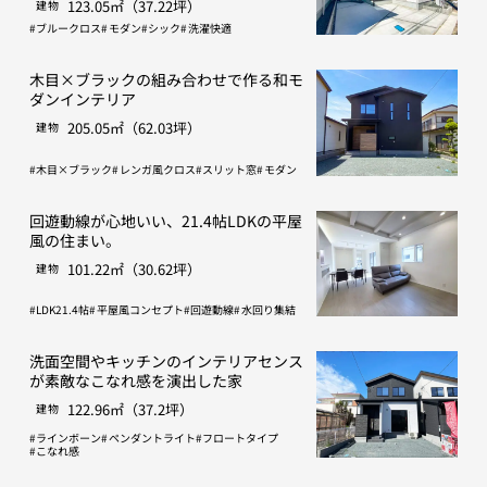
123.05㎡（37.22坪）
建物
ブルークロス
モダン
シック
洗濯快適
木目×ブラックの組み合わせで作る和モ
ダンインテリア
205.05㎡（62.03坪）
建物
木目×ブラック
レンガ風クロス
スリット窓
モダン
回遊動線が心地いい、21.4帖LDKの平屋
風の住まい。
101.22㎡（30.62坪）
建物
LDK21.4帖
平屋風コンセプト
回遊動線
水回り集結
洗面空間やキッチンのインテリアセンス
が素敵なこなれ感を演出した家
122.96㎡（37.2坪）
建物
ラインボーン
ペンダントライト
フロートタイプ
こなれ感