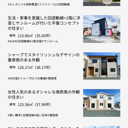
エレガント
収納豊富
ファミリーCL
回遊動線
生活・家事を意識した回遊動線+1階に洋
室とサンルームが付いた平屋コンセプト
の住まい
115.86㎡（35.05坪）
建物
4LDK
回遊動線
1階洋室
サンルーム
シャープでスタイリッシュなデザインの
重厚感のある外観
126.17㎡（38.17坪）
建物
BOX型
シャープ
2つの動線
開放感
女性人気のあるオシャレな南欧風の外観
の住まい
125.58㎡（37.99坪）
建物
使い勝手
玄関収納
高い天井
開放感