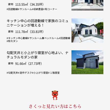
ン
113.55㎡（34.35坪）
建物
回遊動線
サンルーム
収納豊富
和コーナー
キッチン中心の回遊動線で家族のコミュ
ニケーションが増える！
111.78㎡（33.81坪）
建物
キッチン中心動線
サンルーム兼ベッドルーム
回遊動線
和モダン
勾配天井と小上がり寝室が心地よい、ナ
チュラルモダンの家
91.66㎡（27.73坪）
建物
勾配天井
造作デスク
小上がり寝室
１階寝室
さくっと見たい方はこちら