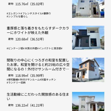
115.76㎡（35.02坪）
建物
エレガント
フレンチスタイル
妻飾り
シンプルな暮らし
重厚感と落ち着きをもたらすダークカラ
ーにホワイトが映えた外観
120.68㎡（36.51坪）
建物
ビンテージ感
木質の外壁
インパクトと清涼感
間取りの中心にくつろぎの和室を配置し
たお家。和室を開けると約25帖の広々空
間になるの！外付けサンルーム付きで
す！
118.99㎡（35.99坪）
建物
帰宅動線
外付けサンルーム
対面キッチン
ランドリー収納
生活動線にこだわった開放感のある住ま
い
136.22㎡（41.21坪）
建物