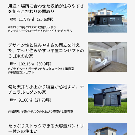
用途・場所に合わせた収納が住みやすさ
を創るこだわりの間取り
117.79㎡（35.63坪）
建物
モロッコ調クロス
1収納たっぷり
ファミリークローゼット
ホワイトナチュラル
デザイン性と住みやすさの両立を叶え
た、ずっと住みやすい平屋コンセプトの
３LDKのお家
102.15㎡（30.9坪）
建物
プライベートガーデン
カスタヌック
１階寝室
平屋風コンセプト
勾配天井と小上がり寝室が心地よい、ナ
チュラルモダンの家
91.66㎡（27.73坪）
建物
勾配天井
造作デスク
小上がり寝室
１階寝室
たっぷりストックできる大容量パントリ
ー付きの住まい