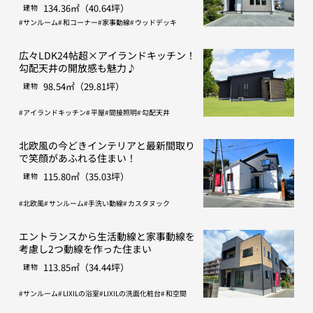
間取り
134.36㎡（40.64坪）
建物
サンルーム
和コーナー
家事動線
ウッドデッキ
広々LDK24帖超×アイランドキッチン！
勾配天井の開放感も魅力♪
98.54㎡（29.81坪）
建物
アイランドキッチン
平屋
間接照明
勾配天井
北欧風の今どきインテリアと最新間取り
で笑顔があふれる住まい！
115.80㎡（35.03坪）
建物
北欧風
サンルーム
手洗い動線
カスタヌック
エントランスから生活動線と家事動線を
考慮し2つ動線を作った住まい
113.85㎡（34.44坪）
建物
サンルーム
LIXILの浴室
LIXILの洗面化粧台
和空間