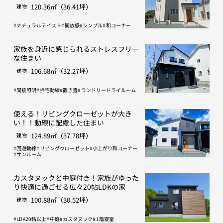
120.36㎡（36.41坪）
建物
ナチュラルテイスト
開放感
シンプル
和コーナー
家族を身近に感じられるストレスフリー
な住まい
106.68㎡（32.27坪）
建物
間接照明
帰宅動線
置き畳
ランドリードライルーム
使える！リビングクローゼットが大き
い！！動線に配慮した住まい
124.89㎡（37.78坪）
建物
回遊動線
リビングクローゼット
小上がり和コーナー
サンルーム
カスタヌックと中庭付き！家族がゆった
り快適に過ごせる広々20帖LDKの家
100.88㎡（30.52坪）
建物
LDK20帖以上
中庭
カスタヌック
1階寝室