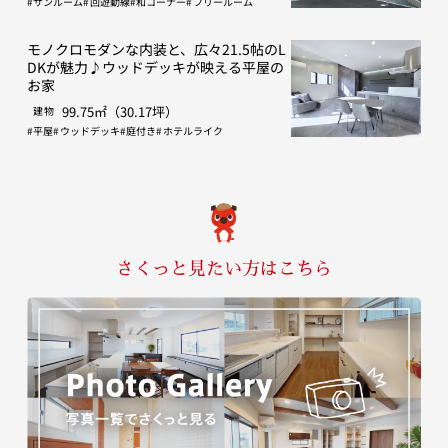
サンルーム
回遊動線
和コーナー
フリールーム
モノクロモダンな内装と、広々21.5帖のL
DKが魅力♪ウッドデッキが映える平屋の
お家
99.75㎡（30.17坪）
建物
平屋
ウッドデッキ
庭付き
ホテルライク
さくっと見たい方はこちら