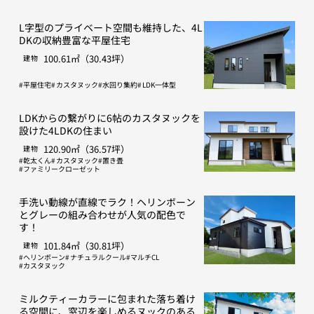
L字型のプライベート空間も維持した、4L
DKの収納豊富な平屋住宅
100.61㎡（30.43坪）
建物
平屋住宅
カスタヌック
水回り集約
LDK一体型
LDKからの繋がりに6帖のカスタヌックを
設けた4LDKの住まい
120.90㎡（36.57坪）
建物
乾太くん
カスタヌック
置き畳
ファミリークローゼット
手洗い動線が直線でラク！ヘリンボーン
とグレーの組み合わせが人気の配色で
す！
101.84㎡（30.81坪）
建物
ヘリンボーン
ナチュラルクール
マルチCL
カスタヌック
ミルクティーカラーに包まれた落ち着け
る空間に、窓辺を楽しめるヌックのある