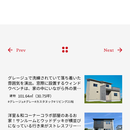
Prev
Next
グレージュで洗練されていて落ち着いた
雰囲気を演出。窓際に設置するウィンド
ウベンチは、家の中にいながら外の景色
や光を感じられる。
101.64㎡（30.75坪）
建物
グレージュ
グレー
カスタヌック
リビング21帖
洋室＆和コーナーコラボ部屋のあるお
家！サンルームとウッドデッキが横並び
になっている行き来がストレスフリーな