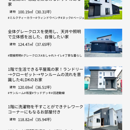
家
100.19㎡（30.31坪）
建物
ミルクティーカラー
ウィンドウベンチ
ヌック
ベージュ
全体グレークロスを使用し、天井や照明
で立体感を出した、自慢したい家
124.47㎡（37.65坪）
建物
間接照明
グレークロス
おしゃれトイレ
丁寧な暮らし
1階で生活できる平屋風の家！ランドリー
→クローゼット→サンルームの流れを意
識した4LDKのお家
120.69㎡（36.51坪）
建物
サンルーム
和室
ウッドデッキ
回遊動線
1階に洗濯物を干すことができテレワーク
コーナーにもなるお部屋付き
118.82㎡（35.94坪）
建物