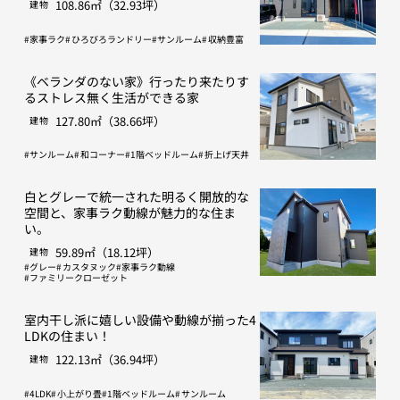
108.86㎡（32.93坪）
建物
家事ラク
ひろびろランドリー
サンルーム
収納豊富
《ベランダのない家》行ったり来たりす
るストレス無く生活ができる家
127.80㎡（38.66坪）
建物
サンルーム
和コーナー
1階ベッドルーム
折上げ天井
白とグレーで統一された明るく開放的な
空間と、家事ラク動線が魅力的な住ま
い。
59.89㎡（18.12坪）
建物
グレー
カスタヌック
家事ラク動線
ファミリークローゼット
室内干し派に嬉しい設備や動線が揃った4
LDKの住まい！
122.13㎡（36.94坪）
建物
4LDK
小上がり畳
1階ベッドルーム
サンルーム