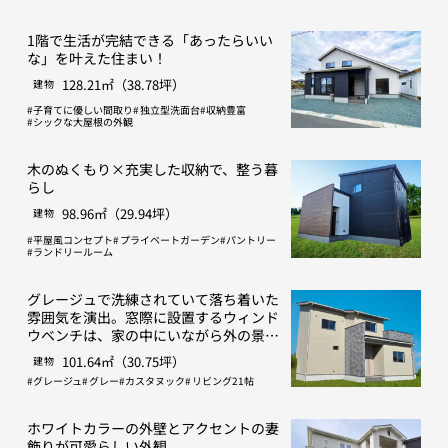
1階で生活が完結できる「あったらいい
な」を叶えた住まい！
128.21㎡（38.78坪）
建物
子育てに優しい間取り
独立型洗面台
収納豊富
シックな大屋根の外観
木のぬくもり×充実した収納で、整う暮
らし
98.96㎡（29.94坪）
建物
平屋風コンセプト
プライベートガーデン
パントリー
ランドリールーム
グレージュで洗練されていて落ち着いた
雰囲気を演出。窓際に設置するウィンド
ウベンチは、家の中にいながら外の景色
や光を感じられる。
101.64㎡（30.75坪）
建物
グレージュ
グレー
カスタヌック
リビング21帖
ホワイトカラーの外壁とアクセントの妻
飾りが可愛らしい外観