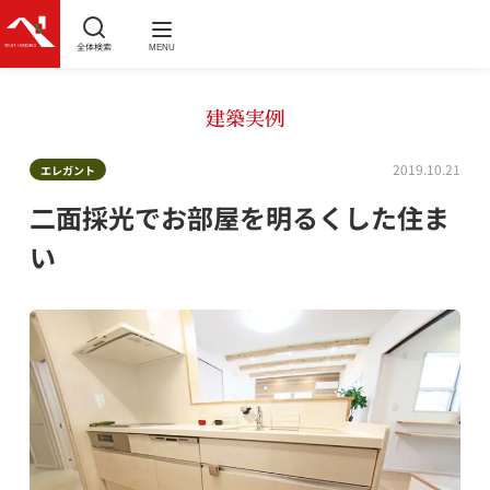
全体検索
MENU
建築実例
2019.10.21
エレガント
二面採光でお部屋を明るくした住ま
い