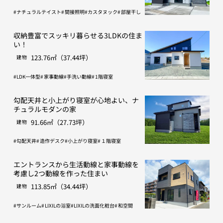
ナチュラルテイスト
間接照明
カスタヌック
部屋干し
収納豊富でスッキリ暮らせる3LDKの住ま
い！
123.76㎡（37.44坪）
建物
LDK一体型
家事動線
手洗い動線
1階寝室
勾配天井と小上がり寝室が心地よい、ナ
チュラルモダンの家
91.66㎡（27.73坪）
建物
勾配天井
造作デスク
小上がり寝室
１階寝室
エントランスから生活動線と家事動線を
考慮し2つ動線を作った住まい
113.85㎡（34.44坪）
建物
サンルーム
LIXILの浴室
LIXILの洗面化粧台
和空間