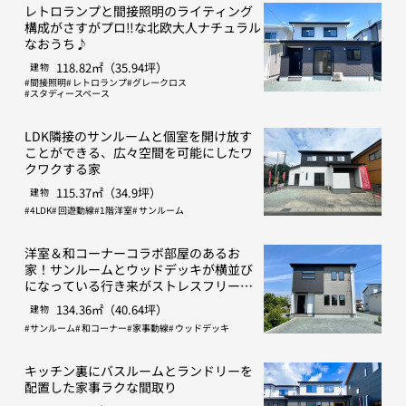
レトロランプと間接照明のライティング
構成がさすがプロ‼な北欧大人ナチュラル
なおうち♪
118.82㎡（35.94坪）
建物
間接照明
レトロランプ
グレークロス
スタディースペース
LDK隣接のサンルームと個室を開け放す
ことができる、広々空間を可能にしたワ
クワクする家
115.37㎡（34.9坪）
建物
4LDK
回遊動線
1階洋室
サンルーム
洋室＆和コーナーコラボ部屋のあるお
家！サンルームとウッドデッキが横並び
になっている行き来がストレスフリーな
間取り
134.36㎡（40.64坪）
建物
サンルーム
和コーナー
家事動線
ウッドデッキ
キッチン裏にバスルームとランドリーを
配置した家事ラクな間取り