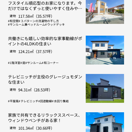
フスタイル順応型のお家になります。今
だけではなくずっと使いやすく住みやす
い間取りを目指しました。
117.58㎡（35.57坪）
建物
和空間
３パターンの洗濯物の干し方
サンルーム兼ベッドルーム
ウッドデッキ
共働きにも嬉しい効率的な家事動線がポ
イントの4LDKの住まい
124.21㎡（37.57坪）
建物
1階洋室
庭
サンルーム
和コーナー
テレビニッチが主役のグレージュモダン
な住まい
94.31㎡（28.53坪）
建物
平屋風
テレビニッチ
回遊動線
水回り集結
家族で共有できるリラックススペース、
ウィンドウベンチがある家！
101.34㎡（30.66坪）
建物