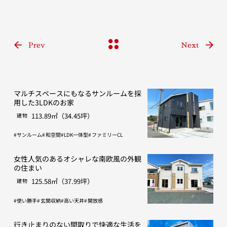
Prev
Next
マルチスペースにもなるサンルームを採
用した3LDKのお家
113.89㎡（34.45坪）
建物
サンルーム
和空間
LDK一体型
ファミリーCL
女性人気のあるオシャレな南欧風の外観
の住まい
125.58㎡（37.99坪）
建物
使い勝手
玄関収納
高い天井
開放感
行き止まりのない間取りで快適な生活を