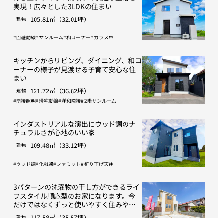
実現！広々とした3LDKの住まい
105.81㎡（32.01坪）
建物
回遊動線
サンルーム
和コーナー
ガラス戸
キッチンからリビング、ダイニング、和コ
ーナーの様子が見渡せる子育て安心な住
まい
121.72㎡（36.82坪）
建物
間接照明
帰宅動線
洋和隣接
2階サンルーム
インダストリアルな演出にウッド調のナ
チュラルさが心地のいい家
109.48㎡（33.12坪）
建物
ウッド調
化粧梁
ファミット
折り下げ天井
3パターンの洗濯物の干し方ができるライ
フスタイル順応型のお家になります。今
だけではなくずっと使いやすく住みやす
い間取りを目指しました。
117.58㎡（35.57坪）
建物