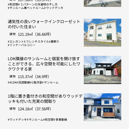
和空間
３パターンの洗濯物の干し方
サンルーム兼ベッドルーム
ウッドデッキ
通気性の良いウォークインクローゼット
の付いた住まい
121.19㎡（36.66坪）
建物
エレガント
フレンチスタイル
妻飾り
インナーバルコニー
LDK隣接のサンルームと個室を開け放す
ことができる、広々空間を可能にしたワ
クワクする家
115.37㎡（34.9坪）
建物
4LDK
回遊動線
1階洋室
サンルーム
1階に置き畳付きの和空間がありウッドデ
ッキも付いた充実の間取り
124.18㎡（37.56坪）
建物
ウッドデッキ
サンルーム
和空間
家事動線