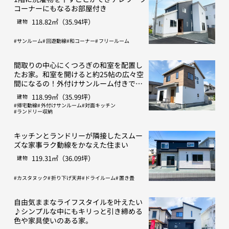
コーナーにもなるお部屋付き
118.82㎡（35.94坪）
建物
サンルーム
回遊動線
和コーナー
フリールーム
間取りの中心にくつろぎの和室を配置し
たお家。和室を開けると約25帖の広々空
間になるの！外付けサンルーム付きで
す！
118.99㎡（35.99坪）
建物
帰宅動線
外付けサンルーム
対面キッチン
ランドリー収納
キッチンとランドリーが隣接したスムー
ズな家事ラク動線をかなえた住まい
119.31㎡（36.09坪）
建物
カスタヌック
折り下げ天井
ドライルーム
置き畳
自由気ままなライフスタイルを叶えたい
♪シンプルな中にもキリっと引き締める
色や家具使いのある家。