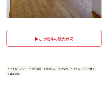
▶この物件の販売状況
ネイビーブルー
帰宅動線
乾太くん
浜松市
浜名区
一戸建て
建築実例