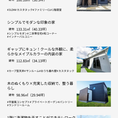
3LDK
カスタヌック
ファミリーCL
1階寝室
シンプルでモダンな印象の家
133.31㎡（40.33坪）
建物
シンプルモダン
二世帯住宅
和コーナー
インナーバルコニー
ギャップにキュン！クールな外観に、柔
らかなメイプルカラーの内装の家
112.83㎡（34.13坪）
建物
カーブ型天井
サンルーム
おうち垂れ壁
カスタヌック
木のぬくもり×充実した収納で、整う暮
らし
98.96㎡（29.94坪）
建物
平屋風コンセプト
プライベートガーデン
パントリー
ランドリールーム
1階に洗濯物を干すことができテレワーク