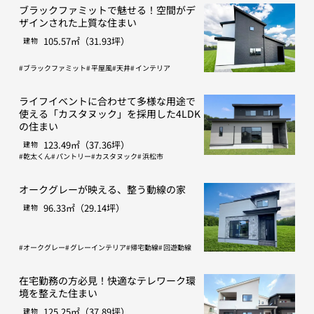
ブラックファミットで魅せる！空間がデ
ザインされた上質な住まい
105.57㎡（31.93坪）
建物
ブラックファミット
平屋風
天井
インテリア
ライフイベントに合わせて多様な用途で
使える「カスタヌック」を採用した4LDK
の住まい
123.49㎡（37.36坪）
建物
乾太くん
パントリー
カスタヌック
浜松市
オークグレーが映える、整う動線の家
96.33㎡（29.14坪）
建物
オークグレー
グレーインテリア
帰宅動線
回遊動線
在宅勤務の方必見！快適なテレワーク環
境を整えた住まい
125.25㎡（37.89坪）
建物