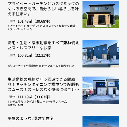
プライベートガーデンとカスタヌックの
くつろぎ空間で、自分らしい暮らしを叶
える住まい。
101.43㎡（30.68坪）
建物
プライベートガーデン
カスタヌック
家事ラク動線
ランドリールーム
帰宅・生活・家事動線をすべて兼ね備え
たストレスフリーなお家
106.82㎡（32.31坪）
建物
和コーナー
回遊動線
南面サンルーム
室内干し派
生活動線の短縮が叶う回遊できる間取
り！キッチンダイニング横並びで配膳も
スムーズ！ストレスなく快適に過ごせる
お家
111.19㎡（33.63坪）
建物
ナチュラルスタイル
和コーナー
サンルーム
横並び配膳
平屋のような2階建て住宅