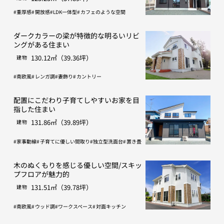
重厚感
開放感
LDK一体型
カフェのような空間
ダークカラーの梁が特徴的な明るいリビ
ングがある住まい
130.12㎡（39.36坪）
建物
南欧風
レンガ調
妻飾り
カントリー
配置にこだわり子育てしやすいお家を目
指した住まい
131.86㎡（39.89坪）
建物
家事動線
子育てに優しい間取り
独立型洗面台
置き畳
木のぬくもりを感じる優しい空間/スキッ
プフロアが魅力的
131.51㎡（39.78坪）
建物
南欧風
ウッド調
ワークスペース
対面キッチン