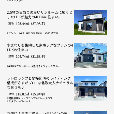
カスタヌック
2.5帖の日当りの良いサンルームに広々と
したLDKが魅力の4LDKの住まい。
125.44㎡（37.95坪）
建物
サンルーム
日当たり良好
カーキ
1階充実
水まわりを集約した家事ラクなプランの4
LDKの住まい
104.74㎡（31.68坪）
建物
4LDK
フリールーム
畳付き
ウォークスルー
レトロランプと間接照明のライティング
構成がさすがプロ‼な北欧大人ナチュラル
なおうち♪
118.82㎡（35.94坪）
建物
間接照明
レトロランプ
グレークロス
スタディースペース
女性に人気の可愛らしいデザインの家