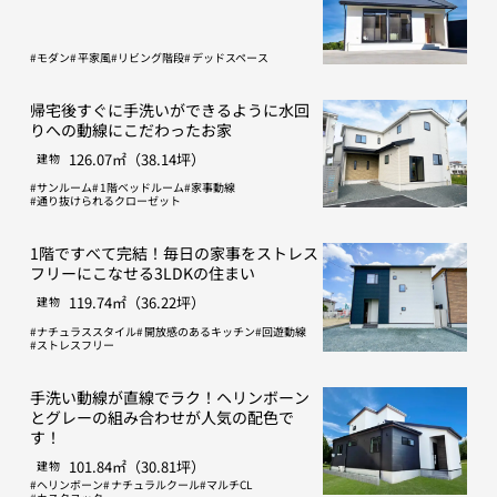
モダン
平家風
リビング階段
デッドスペース
帰宅後すぐに手洗いができるように水回
りへの動線にこだわったお家
126.07㎡（38.14坪）
建物
サンルーム
1階ベッドルーム
家事動線
通り抜けられるクローゼット
1階ですべて完結！毎日の家事をストレス
フリーにこなせる3LDKの住まい
119.74㎡（36.22坪）
建物
ナチュラススタイル
開放感のあるキッチン
回遊動線
ストレスフリー
手洗い動線が直線でラク！ヘリンボーン
とグレーの組み合わせが人気の配色で
す！
101.84㎡（30.81坪）
建物
ヘリンボーン
ナチュラルクール
マルチCL