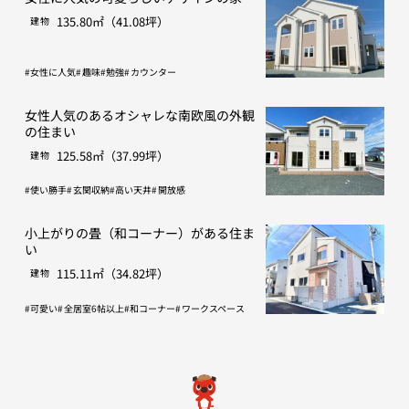
135.80㎡（41.08坪）
建物
女性に人気
趣味
勉強
カウンター
女性人気のあるオシャレな南欧風の外観
の住まい
125.58㎡（37.99坪）
建物
使い勝手
玄関収納
高い天井
開放感
小上がりの畳（和コーナー）がある住ま
い
115.11㎡（34.82坪）
建物
可愛い
全居室6帖以上
和コーナー
ワークスペース