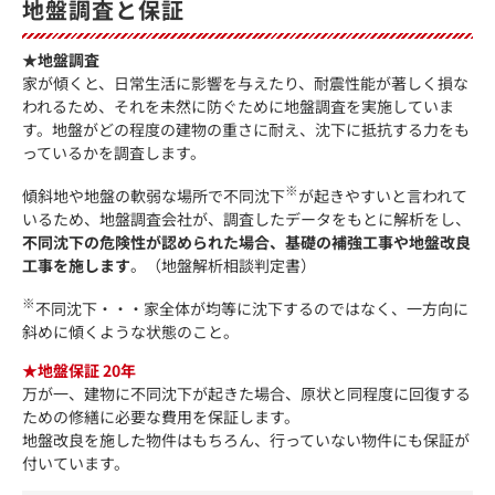
地盤調査と保証
★地盤調査
家が傾くと、日常生活に影響を与えたり、耐震性能が著しく損な
われるため、それを未然に防ぐために地盤調査を実施していま
す。地盤がどの程度の建物の重さに耐え、沈下に抵抗する力をも
っているかを調査します。
※
傾斜地や地盤の軟弱な場所で不同沈下
が起きやすいと言われて
いるため、地盤調査会社が、調査したデータをもとに解析をし、
不同沈下の危険性が認められた場合、基礎の補強工事や地盤改良
工事を施します
。（地盤解析相談判定書）
※
不同沈下・・・家全体が均等に沈下するのではなく、一方向に
斜めに傾くような状態のこと。
★地盤保証 20年
万が一、建物に不同沈下が起きた場合、原状と同程度に回復する
ための修繕に必要な費用を保証します。
地盤改良を施した物件はもちろん、行っていない物件にも保証が
付いています。