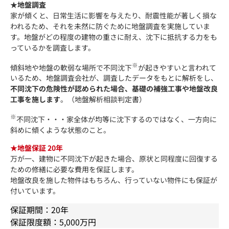
★地盤調査
家が傾くと、日常生活に影響を与えたり、耐震性能が著しく損な
われるため、それを未然に防ぐために地盤調査を実施していま
す。地盤がどの程度の建物の重さに耐え、沈下に抵抗する力をも
っているかを調査します。
※
傾斜地や地盤の軟弱な場所で不同沈下
が起きやすいと言われて
いるため、地盤調査会社が、調査したデータをもとに解析をし、
不同沈下の危険性が認められた場合、基礎の補強工事や地盤改良
工事を施します
。（地盤解析相談判定書）
※
不同沈下・・・家全体が均等に沈下するのではなく、一方向に
斜めに傾くような状態のこと。
★地盤保証 20年
万が一、建物に不同沈下が起きた場合、原状と同程度に回復する
ための修繕に必要な費用を保証します。
地盤改良を施した物件はもちろん、行っていない物件にも保証が
付いています。
保証期間：20年
保証限度額：5,000万円