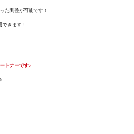
いった調整が可能です！
用
できます！
ートナーです♪
☺