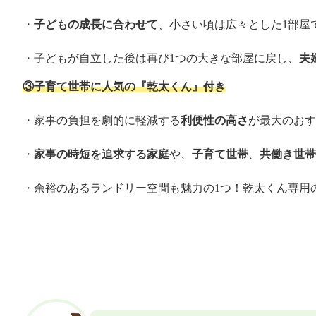
・
子どもの成長に合わせて
、小さい頃は広々とした1部屋
・子どもが自立した後は再び1つの大きな部屋に戻し、
夫
③子育て世帯に人気の『乾太くん』付き
・家事の負担を劇的に軽減する
利便性の高さ
が最大のおす
・
家事の時短を追求する家庭
や、
子育て世帯
、
共働き世帯
・余裕のあるランドリー空間も魅力の1つ！乾太くん専用