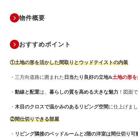
物件概要
おすすめポイント
①土地の形を活かした間取りとウッドテイストの内装
・三方向道路に囲まれた
日当たり良好の立地&
土地の形を
・
動線と配置
は、
暮らしの質を高める大きな魅力
！図面で
・
木目のクロスで温かみのあるリビング空間
に仕上げまし
②間仕切りできる部屋
・
リビング隣接のベッドルームと2階の洋室は間仕切り可