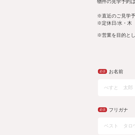
物件の見学予約
※直近のご見学
※定休日/水・木
※
営業を目的と
お名前
フリガナ