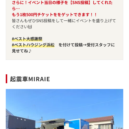
さらに！
イベント当日の様子を【SNS投稿】してくれた
ら
…
もう1枚500円チケットををゲットできます！！
皆さんもぜひSNS投稿をして一緒にイベントを盛り上げて
ください🙌
#ベスト大感謝祭
#ベストハウジング浜松
を付けて投稿→受付スタッフに
見せてね♪
起震車MIRAIE