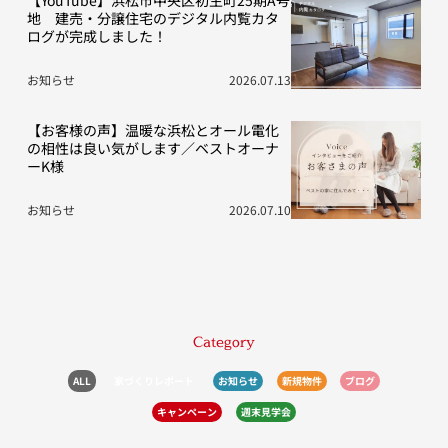
【YouTube】浜松市中央区初生町25期A号
地 建売・分譲住宅のデジタル内覧カタ
ログが完成しました！
お知らせ
2026.07.13
【お客様の声】温暖な浜松とオール電化
の相性は良い気がします／ベストオーナ
ーK様
お知らせ
2026.07.10
Category
ALL
家づくりレポート
お知らせ
新規物件
ブログ
キャンペーン
週末見学会