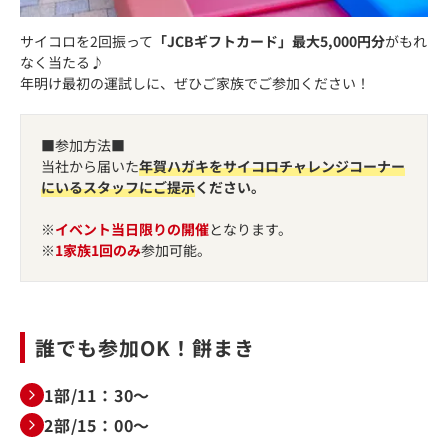
サイコロを2回振って
「JCBギフトカード」最大5,000円分
がもれ
なく当たる♪
年明け最初の運試しに、ぜひご家族でご参加ください！
■参加方法■
当社から届いた
年賀ハガキをサイコロチャレンジコーナー
にいるスタッフにご提示
ください。
※
イベント当日限りの開催
となります。
※
1家族1回のみ
参加可能。
誰でも参加OK！餅まき
1部/11：30～
2部/15：00～