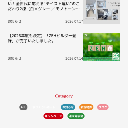
い！全世代に応える“テイスト違い”のこ
だわり2棟（白×グレー ／ モノトーン空
間）
お知らせ
2026.07.17
【2026年度も決定】「ZEHビルダー登
録」が完了いたしました。
お知らせ
2026.07.14
Category
ALL
家づくりレポート
お知らせ
新規物件
ブログ
キャンペーン
週末見学会