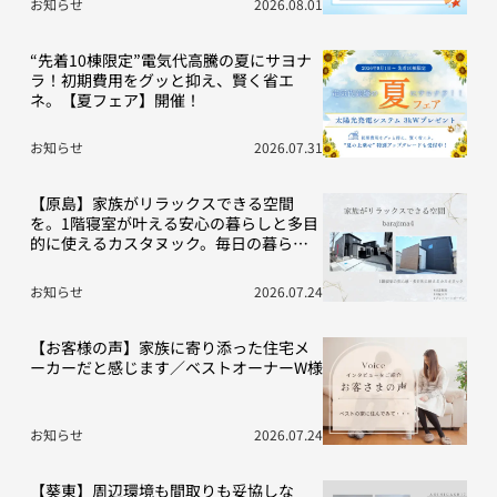
お知らせ
2026.08.01
“先着10棟限定”電気代高騰の夏にサヨナ
ラ！初期費用をグッと抑え、賢く省エ
ネ。【夏フェア】開催！
お知らせ
2026.07.31
【原島】家族がリラックスできる空間
を。1階寝室が叶える安心の暮らしと多目
的に使えるカスタヌック。毎日の暮らし
を豊かにする“こだわり”の2棟をご紹介！
お知らせ
2026.07.24
【お客様の声】家族に寄り添った住宅メ
ーカーだと感じます／ベストオーナーW様
お知らせ
2026.07.24
【葵東】周辺環境も間取りも妥協しな