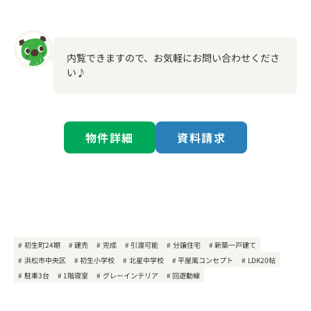
内覧できますので、お気軽にお問い合わせくださ
い♪
物件詳細
資料請求
初生町24期
建売
完成
引渡可能
分譲住宅
新築一戸建て
浜松市中央区
初生小学校
北星中学校
平屋風コンセプト
LDK20帖
駐車3台
1階寝室
グレーインテリア
回遊動線