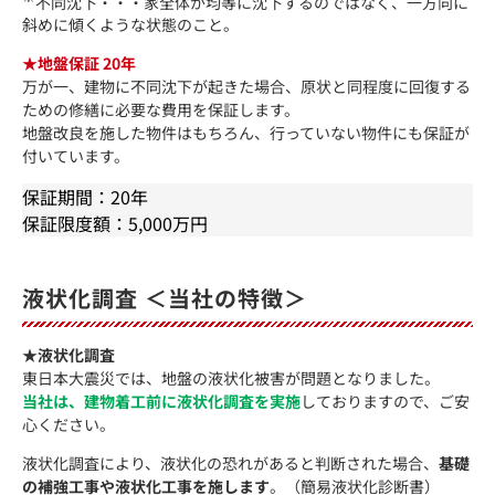
不同沈下・・・家全体が均等に沈下するのではなく、一方向に
斜めに傾くような状態のこと。
★地盤保証 20年
万が一、建物に不同沈下が起きた場合、原状と同程度に回復する
ための修繕に必要な費用を保証します。
地盤改良を施した物件はもちろん、行っていない物件にも保証が
付いています。
保証期間：20年
保証限度額：5,000万円
液状化調査 ＜当社の特徴＞
★液状化調査
東日本大震災では、地盤の液状化被害が問題となりました。
当社は、建物着工前に液状化調査を実施
しておりますので、ご安
心ください。
液状化調査により、液状化の恐れがあると判断された場合、
基礎
の補強工事や液状化工事を施します
。（簡易液状化診断書）