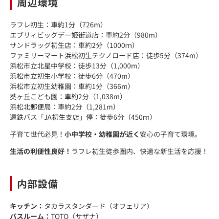
周辺環境
ラフレ初生：車約1分（726m）
エブリィビッグデー姫街道店：車約2分（980m）
サンドラッグ初生店：車約2分（1000ｍ）
ファミリーマート浜松初生テクノロード店：徒歩5分（374m）
浜松市立北星中学校：徒歩13分（1,000m）
浜松市立初生小学校：徒歩6分（470m）
浜松市立初生幼稚園：車約1分（366m）
葵ヶ丘こども園：車約2分（1,038m）
浜松北郵便局：車約2分（1,281m）
遠鉄バス「JA初生支店」停：徒歩6分（450ｍ）
子育て世代必見！
小中学校・幼稚園が近く
安心の子育て環境。
生活の利便性良好！
ラフレ初生徒歩圏内、快適な新生活を応援！
内部設備
キッチン：
タカラスタンダード（オフェリア）
バスルーム：
TOTO（サザナ）