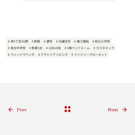
幸4丁目26期
新築
建売
分譲住宅
着工開始
萩丘小学校
高台中学校
駐車3台
LDK18帖
1階ベッドルーム
カスタヌック
ウィンドウベンチ
アウトドアリビング
ファミリークローゼット
Prev
Next