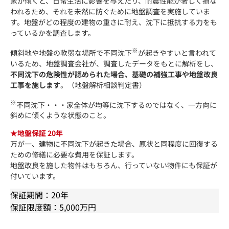
家が傾くと、日常生活に影響を与えたり、耐震性能が著しく損な
われるため、それを未然に防ぐために地盤調査を実施していま
す。地盤がどの程度の建物の重さに耐え、沈下に抵抗する力をも
っているかを調査します。
※
傾斜地や地盤の軟弱な場所で不同沈下
が起きやすいと言われて
いるため、地盤調査会社が、調査したデータをもとに解析をし、
不同沈下の危険性が認められた場合、基礎の補強工事や地盤改良
工事を施します
。（地盤解析相談判定書）
※
不同沈下・・・家全体が均等に沈下するのではなく、一方向に
斜めに傾くような状態のこと。
★地盤保証 20年
万が一、建物に不同沈下が起きた場合、原状と同程度に回復する
ための修繕に必要な費用を保証します。
地盤改良を施した物件はもちろん、行っていない物件にも保証が
付いています。
保証期間：20年
保証限度額：5,000万円