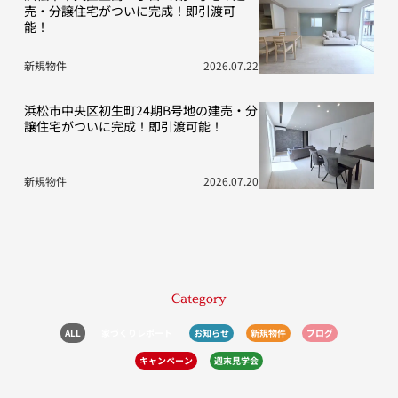
売・分譲住宅がついに完成！即引渡可
能！
新規物件
2026.07.22
浜松市中央区初生町24期B号地の建売・分
譲住宅がついに完成！即引渡可能！
新規物件
2026.07.20
Category
ALL
家づくりレポート
お知らせ
新規物件
ブログ
キャンペーン
週末見学会