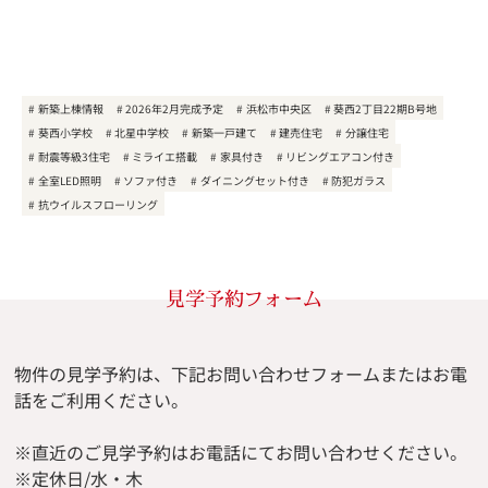
新築上棟情報
2026年2月完成予定
浜松市中央区
葵西2丁目22期B号地
葵西小学校
北星中学校
新築一戸建て
建売住宅
分譲住宅
耐震等級3住宅
ミライエ搭載
家具付き
リビングエアコン付き
全室LED照明
ソファ付き
ダイニングセット付き
防犯ガラス
抗ウイルスフローリング
見学予約フォーム
物件の見学予約は、下記お問い合わせフォームまたはお電
話をご利用ください。
※直近のご見学予約はお電話にてお問い合わせください。
※定休日/水・木