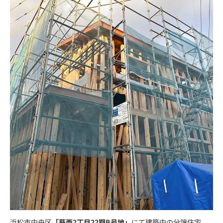
浜松市中央区
「葵西2丁目22期B号地」
にて建築中の分譲住宅